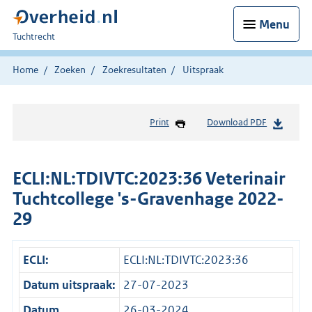
Menu
U
Tuchtrecht
bent
hier:
Home
Zoeken
Zoekresultaten
Uitspraak
Print
Download PDF
ECLI:NL:TDIVTC:2023:36 Veterinair
Tuchtcollege 's-Gravenhage 2022-
29
ECLI:
ECLI:NL:TDIVTC:2023:36
Datum uitspraak:
27-07-2023
Datum
26-03-2024