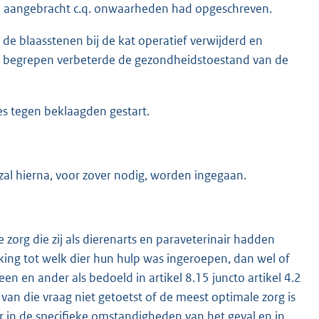
d aangebracht c.q. onwaarheden had opgeschreven.
 de blaasstenen bij de kat operatief verwijderd en
ft begrepen verbeterde de gezondheidstoestand van de
es tegen beklaagden gestart.
l hierna, voor zover nodig, worden ingegaan.
e zorg die zij als dierenarts en paraveterinair hadden
king tot welk dier hun hulp was ingeroepen, dan wel of
een en ander als bedoeld in artikel 8.15 juncto artikel 4.2
van die vraag niet getoetst of de meest optimale zorg is
ir in de specifieke omstandigheden van het geval en in