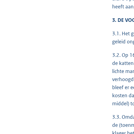
heeft aan
3. DE V
3.1. Het 
geleid on
3.2. Op 1
de kattenb
lichte ma
verhoogd.
bleef er 
kosten da
middel) t
3.3. Omda
de (toenm
klager he