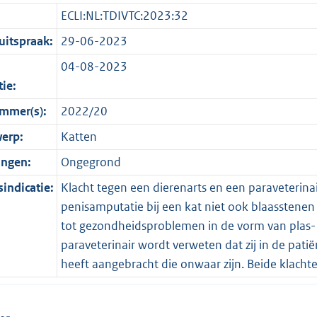
ECLI:NL:TDIVTC:2023:32
itspraak:
29-06-2023
04-08-2023
tie:
mmer(s):
2022/20
erp:
Katten
ingen:
Ongegrond
indicatie:
Klacht tegen een dierenarts en een paraveterinai
penisamputatie bij een kat niet ook blaasstenen 
tot gezondheidsproblemen in de vorm van plas- 
paraveterinair wordt verweten dat zij in de patië
heeft aangebracht die onwaar zijn. Beide klach