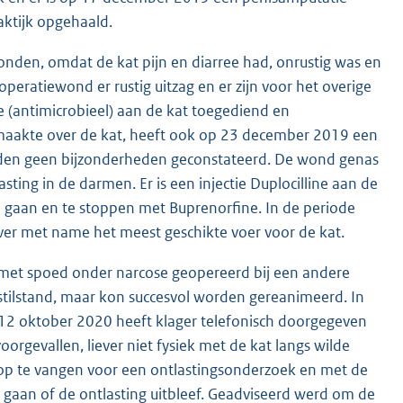
aktijk opgehaald.
onden, omdat de kat pijn en diarree had, onrustig was en
eratiewond er rustig uitzag en er zijn voor het overige
ne (antimicrobieel) aan de kat toegediend en
n maakte over de kat, heeft ook op 23 december 2019 een
werden geen bijzonderheden geconstateerd. De wond genas
ting in de darmen. Er is een injectie Duplocilline aan de
 gaan en te stoppen met Buprenorfine. In de periode
over met name het meest geschikte voer voor de kat.
e met spoed onder narcose geopereerd bij een andere
tstilstand, maar kon succesvol worden gereanimeerd. In
12 oktober 2020 heeft klager telefonisch doorgegeven
orgevallen, liever niet fysiek met de kat langs wilde
 op te vangen voor een ontlastingsonderzoek en met de
 gaan of de ontlasting uitbleef. Geadviseerd werd om de