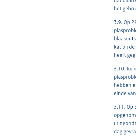
dat daarb
het gebru
3.9. Op 2
plasprobl
blaasonts
kat bij de
heeft geg
3.10. Rui
plasprobl
hebben en
einde van
3.11. Op 
opgenomen
urineonde
dag gevra