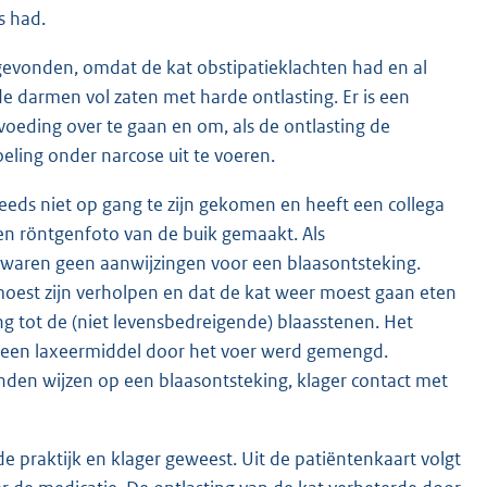
s had.
sgevonden, omdat de kat obstipatieklachten had en al
de darmen vol zaten met harde ontlasting. Er is een
voeding over te gaan en om, als de ontlasting de
ling onder narcose uit te voeren.
eeds niet op gang te zijn gekomen en heeft een collega
 een röntgenfoto van de buik gemaakt. Als
waren geen aanwijzingen voor een blaasontsteking.
moest zijn verholpen en dat de kat weer moest gaan eten
 tot de (niet levensbedreigende) blaasstenen. Het
r een laxeermiddel door het voer werd gemengd.
den wijzen op een blaasontsteking, klager contact met
de praktijk en klager geweest. Uit de patiëntenkaart volgt