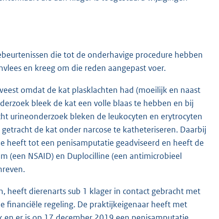
 gebeurtenissen die tot de onderhavige procedure hebben
envlees en kreeg om die reden aangepast voer.
eweest omdat de kat plasklachten had (moeilijk en naast
onderzoek bleek de kat een volle blaas te hebben en bij
icht urineonderzoek bleken de leukocyten en erytrocyten
getracht de kat onder narcose te katheteriseren. Daarbij
agde heeft tot een penisamputatie geadviseerd en heeft de
am (een NSAID) en Duplocilline (een antimicrobieel
hreven.
 heeft dierenarts sub 1 klager in contact gebracht met
e financiële regeling. De praktijkeigenaar heeft met
jk en er is op 17 december 2019 een penisamputatie