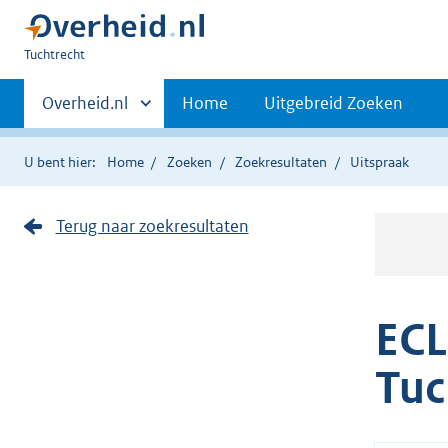
U
Tuchtrecht
bent
Primaire
hier:
Andere
Overheid.nl
Home
Uitgebreid Zoeken
sites
navigatie
binnen
U bent hier:
Home
Zoeken
Zoekresultaten
Uitspraak
Terug naar zoekresultaten
ECL
Tuc