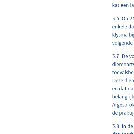
kat een l
3.6. Op 2
enkele da
klysma bi
volgende 
3.7. De v
dierenart
toevalsbe
Deze dier
en dat da
belangrij
Afgesprok
de prakt
3.8. In d