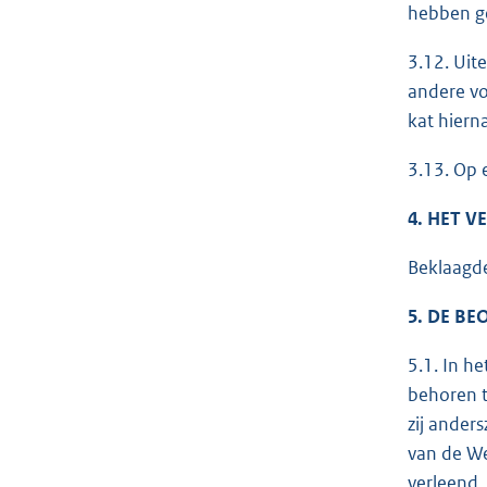
hebben ge
3.12. Uit
andere vo
kat hiern
3.13. Op 
4. HET 
Beklaagde
5. DE B
5.1. In he
behoren t
zij anders
van de We
verleend,