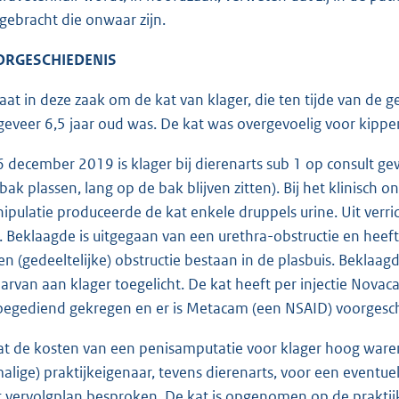
gebracht die onwaar zijn.
OORGESCHIEDENIS
gaat in deze zaak om de kat van klager, die ten tijde van de
geveer 6,5 jaar oud was. De kat was overgevoelig voor kipp
6 december 2019 is klager bij dierenarts sub 1 op consult g
ak plassen, lang op de bak blijven zitten). Bij het klinisch 
nipulatie produceerde de kat enkele druppels urine. Uit verr
 Beklaagde is uitgegaan van een urethra-obstructie en heeft 
een (gedeeltelijke) obstructie bestaan in de plasbuis. Bekla
arvan aan klager toegelicht. De kat heeft per injectie Novac
oegediend gekregen en er is Metacam (een NSAID) voorgesc
t de kosten van een penisamputatie voor klager hoog waren,
alige) praktijkeigenaar, tevens dierenarts, voor een eventuel
t vervolgplan besproken. De kat is opgenomen op de prakti