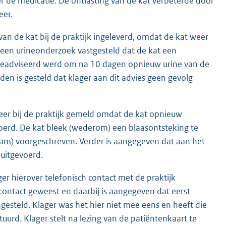
er de medicatie. De ontlasting van de kat verbeterde door
eer.
n de kat bij de praktijk ingeleverd, omdat de kat weer
 een urineonderzoek vastgesteld dat de kat een
Geadviseerd werd om na 10 dagen opnieuw urine van de
gden is gesteld dat klager aan dit advies geen gevolg
weer bij de praktijk gemeld omdat de kat opnieuw
oerd. De kat bleek (wederom) een blaasontsteking te
cam) voorgeschreven. Verder is aangegeven dat aan het
uitgevoerd.
r hierover telefonisch contact met de praktijk
contact geweest en daarbij is aangegeven dat eerst
steld. Klager was het hier niet mee eens en heeft die
urd. Klager stelt na lezing van de patiëntenkaart te