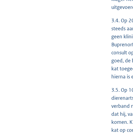
uitgevoer
3.4. Op 2
steeds aa
geen klin
Buprenorf
consult o
goed, de 
kat toege
hierna is
3.5. Op 1
dierenart
verband m
dat hij, 
komen. Kl
kat op co