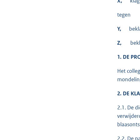
X,
klag
tegen
Y,
beklaa
Z,
beklaa
1. DE P
Het colle
mondeling
2. DE KL
2.1. De d
verwijder
blaasonts
2.2. De p