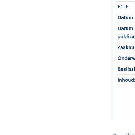
ECLI:
Datum u
Datum
publica
Zaaknu
Onderw
Besliss
Inhouds