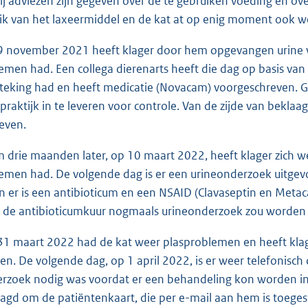
ij adviezen zijn gegeven over de te gebruiken voeding en ov
ik van het laxeermiddel en de kat at op enig moment ook w
9 november 2021 heeft klager door hem opgevangen urine va
emen had. Een collega dierenarts heeft die dag op basis van
teking had en heeft medicatie (Novacam) voorgeschreven. 
 praktijk in te leveren voor controle. Van de zijde van beklaa
even.
m drie maanden later, op 10 maart 2022, heeft klager zich 
emen had. De volgende dag is er een urineonderzoek uitgev
 er is een antibioticum en een NSAID (Clavaseptin en Meta
 de antibioticumkuur nogmaals urineonderzoek zou worden 
31 maart 2022 had de kat weer plasproblemen en heeft klage
. De volgende dag, op 1 april 2022, is er weer telefonisch 
rzoek nodig was voordat er een behandeling kon worden inge
agd om de patiëntenkaart, die per e-mail aan hem is toegestu