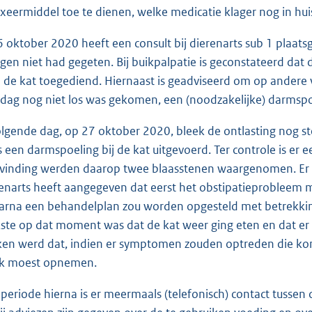
axeermiddel toe te dienen, welke medicatie klager nog in hui
6 oktober 2020 heeft een consult bij dierenarts sub 1 plaat
gen niet had gegeten. Bij buikpalpatie is geconstateerd dat 
j de kat toegediend. Hiernaast is geadviseerd om op andere 
dag nog niet los was gekomen, een (noodzakelijke) darmspoe
olgende dag, op 27 oktober 2020, bleek de ontlasting nog st
s een darmspoeling bij de kat uitgevoerd. Ter controle is er
vinding werden daarop twee blaasstenen waargenomen. Er 
enarts heeft aangegeven dat eerst het obstipatieprobleem 
arna een behandelplan zou worden opgesteld met betrekking
kste op dat moment was dat de kat weer ging eten en dat e
en werd dat, indien er symptomen zouden optreden die kon
ijk moest opnemen.
e periode hierna is er meermaals (telefonisch) contact tussen 