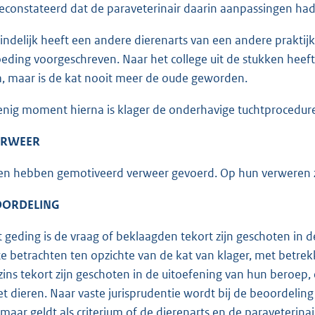
constateerd dat de paraveterinair daarin aanpassingen ha
eindelijk heeft een andere dierenarts van een andere praktijk
eding voorgeschreven. Naar het college uit de stukken hee
a, maar is de kat nooit meer de oude geworden.
enig moment hierna is klager de onderhavige tuchtprocedur
VERWEER
n hebben gemotiveerd verweer gevoerd. Op hun verweren za
EOORDELING
t geding is de vraag of beklaagden tekort zijn geschoten in d
e betrachten ten opzichte van de kat van klager, met betrek
zins tekort zijn geschoten in de uitoefening van hun beroep, 
t dieren. Naar vaste jurisprudentie wordt bij de beoordeling 
 maar geldt als criterium of de dierenarts en de paraveterina