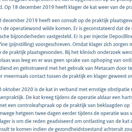
d. Op 18 december 2019 heeft klager de kat weer van de pr
0 december 2019 heeft een consult op de praktijk plaatsgev
n de operatiewond wilde komen. Er is geconstateerd dat de op
ische bijzonderheden vastgesteld. Er is per injectie Depocilli
ine (pijnstilling) voorgeschreven. Omdat klager zich zorge
p de praktijk plaatsgevonden. Bij het klinisch onderzoek 
blaas was leeg en er was geen sprake van ophoping van ontlas
diend en geïnstrueerd met het gebruik van Metacam door te
 er meermaals contact tussen de praktijk en klager geweest 
0 oktober 2020 is de kat in verband met ernstige obstipati
senpraktijk. De kat kreeg tijdens de operatie aldaar een har
et een controleafspraak op de praktijk van beklaagden op 
vanwege hetgeen twee dagen eerder tijdens de operatie was vo
ager is om die reden geadviseerd om ontlasting van de kat
nsult te komen indien de gezondheidstoestand achteruit zou