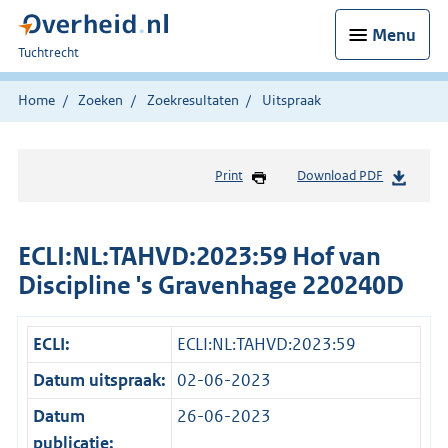
Menu
U
Tuchtrecht
bent
hier:
Home
Zoeken
Zoekresultaten
Uitspraak
Print
Download PDF
ECLI:NL:TAHVD:2023:59 Hof van
Discipline 's Gravenhage 220240D
ECLI:
ECLI:NL:TAHVD:2023:59
Datum uitspraak:
02-06-2023
Datum
26-06-2023
publicatie: