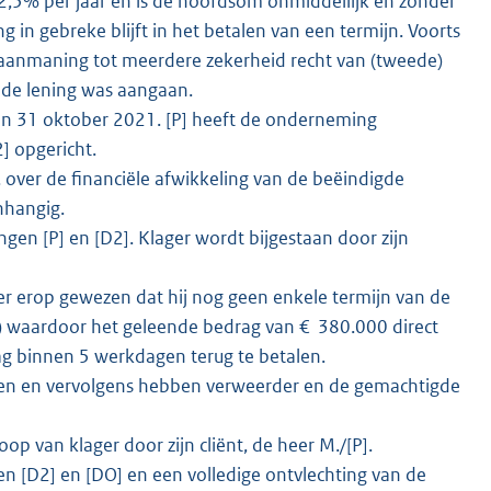
 2,5% per jaar en is de hoofdsom onmiddellijk en zonder
 in gebreke blijft in het betalen van een termijn. Voorts
 aanmaning tot meerdere zekerheid recht van (tweede)
 de lening was aangaan.
n 31 oktober 2021. [P] heeft de onderneming
] opgericht.
. over de financiële afwikkeling van de beëindigde
nhangig.
en [P] en [D2]. Klager wordt bijgestaan door zijn
r erop gewezen dat hij nog geen enkele termijn van de
an) waardoor het geleende bedrag van € 380.000 direct
rag binnen 5 werkdagen terug te betalen.
nden en vervolgens hebben verweerder en de gemachtigde
op van klager door zijn cliënt, de heer M./[P].
sen [D2] en [DO] en een volledige ontvlechting van de