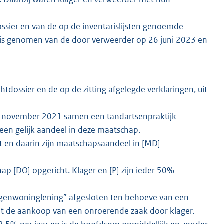
sier en van de op de inventarislijsten genoemde
nnis genomen van de door verweerder op 26 juni 2023 en
tdossier en de op de zitting afgelegde verklaringen, uit
tot november 2021 samen een tandartsenpraktijk
een gelijk aandeel in deze maatschap.
t en daarin zijn maatschapsaandeel in [MD]
p [DO] opgericht. Klager en [P] zijn ieder 50%
igenwoninglening” afgesloten ten behoeve van een
et de aankoop van een onroerende zaak door klager.