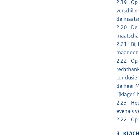
2.19 Op 3
verschill
de maatsc
2.20 De m
maatscha
2.21 Bij 
maanden 
2.22 Op 1
rechtbank
conclusie
de heer M
“[klager]
2.23 Het 
evenals v
2.22 Op 8
3 KLAC