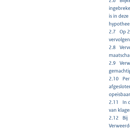
2.6 Blijk
ingebreke
is in dez
hypotheek
2.7 Op 28
vervolgen
2.8 Vervo
maatschap
2.9 Verwe
gemachti
2.10 Per 
afgeslote
opeisbaar
2.11 In d
van klage
2.12 Bij 
Verweerde