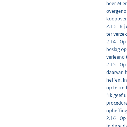
heer M en
overgenom
koopover
2.13 Bij 
ter verze
2.14 Op 3
beslag op
verleend 
2.15 Op 5
daarvan h
heffen. I
op te tre
“Ik geef 
procedure
opheffing
2.16 Op 2
In deze 