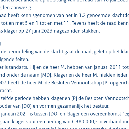
gden aanwezig.
ad heeft kennisgenomen van het in 1.2 genoemde klachtdos
1 tot en met 5 en 1 tot en met 11. Tevens heeft de raad ke
s klager op 27 juni 2023 nagezonden stukken.
N
de beoordeling van de klacht gaat de raad, gelet op het klach
lgende feiten.
r is tandarts. Hij en de heer M. hebben van januari 2011 
nd onder de naam [MD]. Klager en de heer M. hielden ieder 
07 heeft de heer M. de Besloten Vennootschap [P] opgerich
racht.
zelfde periode hebben klager en [P] de Besloten Vennootscha
uder van [DO] en vormen gezamenlijk het bestuur.
januari 2021 is tussen [DO] en klager een overeenkomst “e
g aan klager voor een bedrag van € 380.000,- in verband m