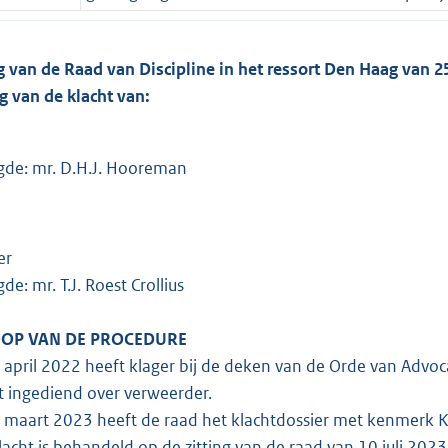
g van de Raad van Discipline in het ressort Den Haag van
g van de klacht van:
gde: mr. D.H.J. Hooreman
er
e: mr. T.J. Roest Crollius
OP VAN DE PROCEDURE
april 2022 heeft klager bij de deken van de Orde van Advoc
t ingediend over verweerder.
maart 2023 heeft de raad het klachtdossier met kenmerk 
acht is behandeld op de zitting van de raad van 10 juli 202