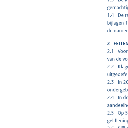
gemachti
1.4 De ra
bijlagen 
de namen
2 FEITE
2.1 Voor 
van de vo
2.2 Klage
uitgeoefe
2.3 In 20
ondergeb
2.4 In de
aandeelho
2.5 Op 5 
geldlenin