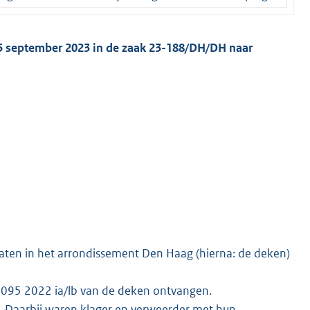
 25 september 2023 in de zaak 23-188/DH/DH naar
aten in het arrondissement Den Haag (hierna: de deken)
K095 2022 ia/lb van de deken ontvangen.
3. Daarbij waren klager en verweerder met hun