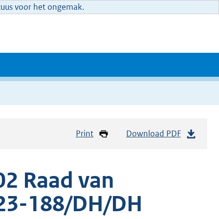
xcuus voor het ongemak.
Print
Download PDF
02 Raad van
e 23-188/DH/DH