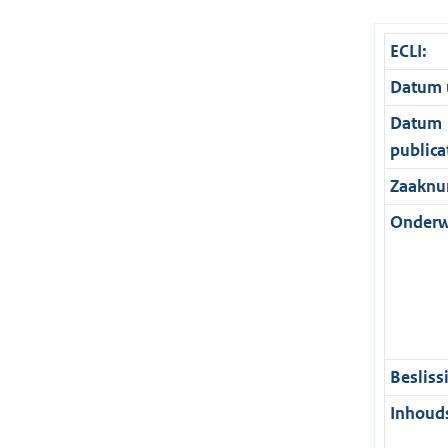
ECLI:
Datum u
Datum
publica
Zaaknu
Onderw
Besliss
Inhouds