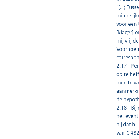
“(…) Tuss
minnelijk
voor een 
[klager] 
mij vrij 
Voornoemd
correspon
2.17 Per 
op te hef
mee te we
aanmerkin
de hypoth
2.18 Bij 
het event
hij dat h
van € 482