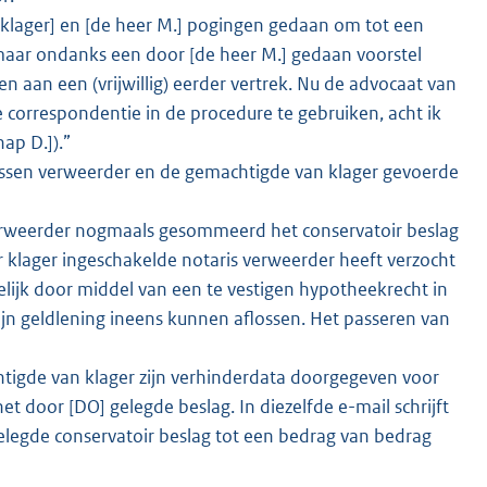
 [klager] en [de heer M.] pogingen gedaan om tot een
aar ondanks een door [de heer M.] gedaan voorstel
 aan een (vrijwillig) eerder vertrek. Nu de advocaat van
orrespondentie in de procedure te gebruiken, acht ik
ap D.]).”
tussen verweerder en de gemachtigde van klager gevoerde
verweerder nogmaals gesommeerd het conservatoir beslag
or klager ingeschakelde notaris verweerder heeft verzocht
lijk door middel van een te vestigen hypotheekrecht in
n geldlening ineens kunnen aflossen. Het passeren van
tigde van klager zijn verhinderdata doorgegeven voor
 door [DO] gelegde beslag. In diezelfde e-mail schrijft
gelegde conservatoir beslag tot een bedrag van bedrag