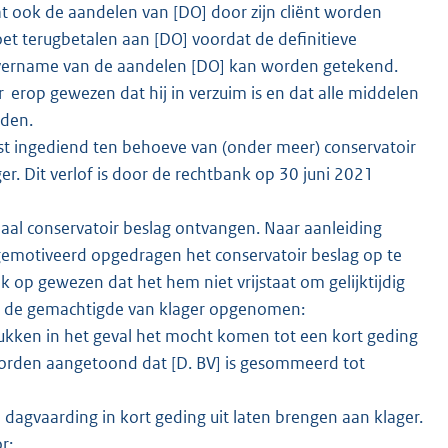
 dat ook de aandelen van [DO] door zijn cliënt worden
oet terugbetalen aan [DO] voordat de definitieve
vername van de aandelen [DO] kan worden getekend.
 erop gewezen dat hij in verzuim is en dat alle middelen
uden.
t ingediend ten behoeve van (onder meer) conservatoir
r. Dit verlof is door de rechtbank op 30 juni 2021
aal conservatoir beslag ontvangen. Naar aanleiding
gemotiveerd opgedragen het conservatoir beslag op te
k op gewezen dat het hem niet vrijstaat om gelijktijdig
eeft de gemachtigde van klager opgenomen:
tukken in het geval het mocht komen tot een kort geding
worden aangetoond dat [D. BV] is gesommeerd tot
dagvaarding in kort geding uit laten brengen aan klager.
r: