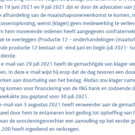
en 19 juni 2021 en 9 juli 2021 zijn er door de advocaten van
e afhandeling van de maatschapsovereenkomst te komen, m
tussenoplossing, wenst [klager] geen medewerking te verlenen
om hem moverende redenen heeft aangegeven confraternele c
deze te overleggen (Productie 12 – onderhandelingen [maatsch
e productie 12 bestaat uit -eind juni en begin juli 2021- 
dentie.
e-mail van 29 juli 2021 heeft de gemachtigde van klager 
fen. In deze e-mail wijst hij erop dat de dag tevoren een do
rken aan doorhaling van het beslag. Alsdan zou klager name
g komen voor financiering van de ING bank en zodoende zij
eekakte zou gepland voor 30 juli 2021.
e-mail van 3 augustus 2021 heeft verweerder aan de gemach
ueel door hem te entameren kort geding tot opheffing van het
ij van de voorzieningenrechter een aanvulling op het eerder 
.200 heeft ingediend en verkregen.