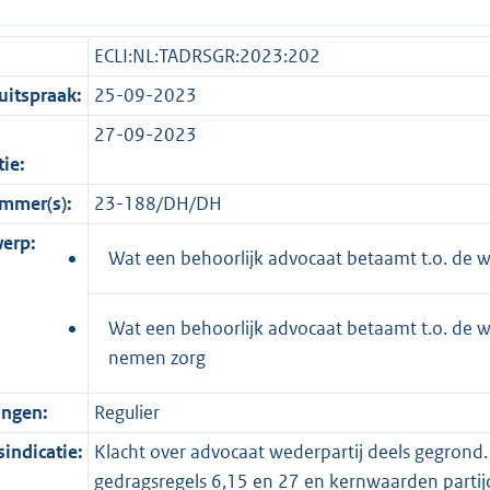
ECLI:NL:TADRSGR:2023:202
itspraak:
25-09-2023
27-09-2023
tie:
mmer(s):
23-188/DH/DH
erp:
Wat een behoorlijk advocaat betaamt t.o. de w
Wat een behoorlijk advocaat betaamt t.o. de w
nemen zorg
ingen:
Regulier
indicatie:
Klacht over advocaat wederpartij deels gegrond.
gedragsregels 6,15 en 27 en kernwaarden partij