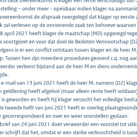
ens deze overeenkomst is klager een rente verschuldigd van
stelling – onder meer - opeisbaar indien klager na aanmaning
e overeenkomst de afspraak neergelegd dat klager op eerste
 zal verlenen op de onroerende zaak ten behoeve waarvan
 april 2021 heeft klager de maatschap [MD] opgezegd tege
s voortgezet en voor dat doel de Besloten Vennootschap [D2
lgens is er een conflict ontstaan tussen klager en de heer M
. Tussen hen zijn meerdere procedures gevoerd c.q. nog aa
erder verleent bijstand aan de heer M en diens onderneming
gde.
e-mail van 13 juni 2021 heeft de heer M. namens [D2] klage
n geldlening heeft afgelost (maar alleen rente heeft volda
 is geworden en heeft hij klager verzocht het volledige bed
e tweede helft van juni 2021 heeft er overleg plaatsgevo
r gecorrespondeerd en over en weer voorstellen gedaan.
brief van 24 juni 2021 doet verweerder een voorstel tot uitko
r schrijft dat het, omdat er een sterke verknochtheid is tus