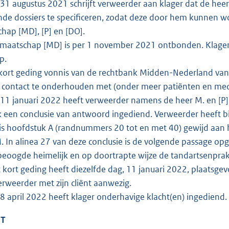
1 augustus 2021 schrijft verweerder aan klager dat de he
ende dossiers te specificeren, zodat deze door hem kunnen w
hap [MD], [P] en [DO].
aatschap [MD] is per 1 november 2021 ontbonden. Klager h
p.
kort geding vonnis van de rechtbank Midden-Nederland van
contact te onderhouden met (onder meer patiënten en med
1 januari 2022 heeft verweerder namens de heer M. en [P] 
 een conclusie van antwoord ingediend. Verweerder heeft bi
 is hoofdstuk A (randnummers 20 tot en met 40) gewijd aan h
. In alinea 27 van deze conclusie is de volgende passage 
 beoogde heimelijk en op doortrapte wijze de tandartsenprak
kort geding heeft diezelfde dag, 11 januari 2022, plaatsgev
erweerder met zijn cliënt aanwezig.
 april 2022 heeft klager onderhavige klacht(en) ingediend.
HT