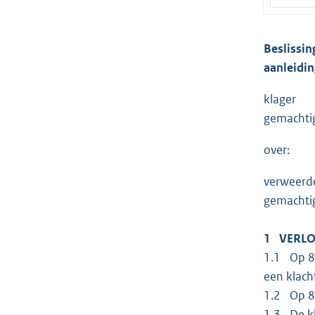
Beslissin
aanleidin
klager
gemachti
over:
verweerd
gemachtigd
1 VERLO
1.1 Op 8 
een klach
1.2 Op 8 
1.3 De kl