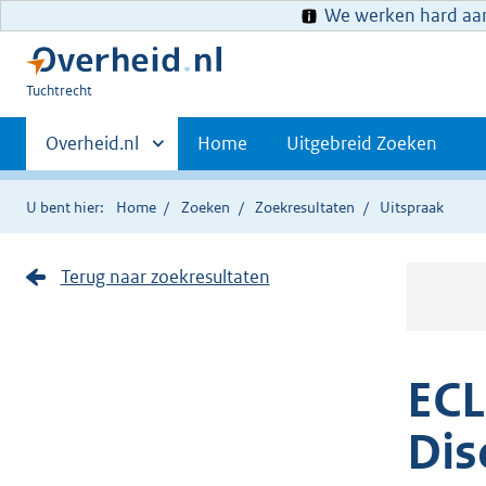
We werken hard aan 
U
Tuchtrecht
bent
Primaire
hier:
Andere
Overheid.nl
Home
Uitgebreid Zoeken
sites
navigatie
binnen
U bent hier:
Home
Zoeken
Zoekresultaten
Uitspraak
Terug naar zoekresultaten
ECL
Dis