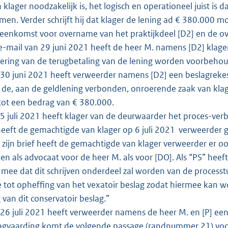
 klager noodzakelijk is, het logisch en operationeel juist is
en. Verder schrijft hij dat klager de lening ad € 380.000 m
eenkomst voor overname van het praktijkdeel [D2] en de o
e-mail van 29 juni 2021 heeft de heer M. namens [D2] klager
kering van de terugbetaling van de lening worden voorbeho
0 juni 2021 heeft verweerder namens [D2] een beslagrekes
 de, aan de geldlening verbonden, onroerende zaak van klage
tot een bedrag van € 380.000.
 juli 2021 heeft klager van de deurwaarder het proces-verb
eeft de gemachtigde van klager op 6 juli 2021 verweerder 
n zijn brief heeft de gemachtigde van klager verweerder er oo
den als advocaat voor de heer M. als voor [DO]. Als “PS” h
u mee dat dit schrijven onderdeel zal worden van de process
 tot opheffing van het vexatoir beslag zodat hiermee kan 
 van dit conservatoir beslag.”
6 juli 2021 heeft verweerder namens de heer M. en [P] een 
dagvaarding komt de volgende passage (randnummer 21) voo