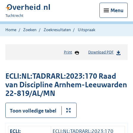
Menu
U
Tuchtrecht
bent
hier:
Home
Zoeken
Zoekresultaten
Uitspraak
Print
Download PDF
ECLI:NL:TADRARL:2023:170 Raad
van Discipline Arnhem-Leeuwarden
22-819/AL/MN
Toon volledige tabel
ECLI:
ECLI:NL:TADRARL:2023:170