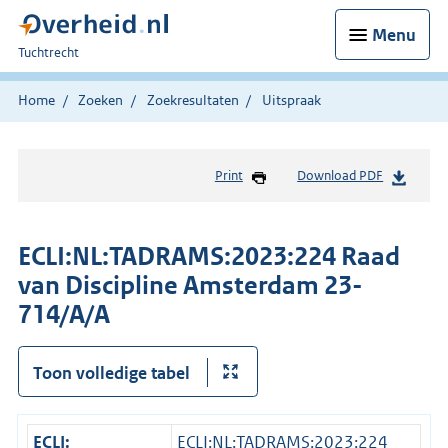
Menu
U
Tuchtrecht
bent
hier:
Home
Zoeken
Zoekresultaten
Uitspraak
Print
Download PDF
ECLI:NL:TADRAMS:2023:224 Raad
van Discipline Amsterdam 23-
714/A/A
Toon volledige tabel
ECLI:
ECLI:NL:TADRAMS:2023:224