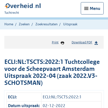
Menu
U
Tuchtrecht
bent
hier:
Home
Zoeken
Zoekresultaten
Uitspraak
Print
Download PDF
ECLI:NL:TSCTS:2022:1 Tuchtcollege
voor de Scheepvaart Amsterdam
Uitspraak 2022-04 (zaak 2022.V3-
SCHOTSMAN)
ECLI:
ECLI:NL:TSCTS:2022:1
Datum uitspraak:
02-12-2022