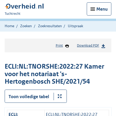
Menu
U
Tuchtrecht
bent
hier:
Home
Zoeken
Zoekresultaten
Uitspraak
Print
Download PDF
ECLI:NL:TNORSHE:2022:27 Kamer
voor het notariaat 's-
Hertogenbosch SHE/2021/54
Toon volledige tabel
ECLI:
ECLI:NL:TNORSHE:2022:27