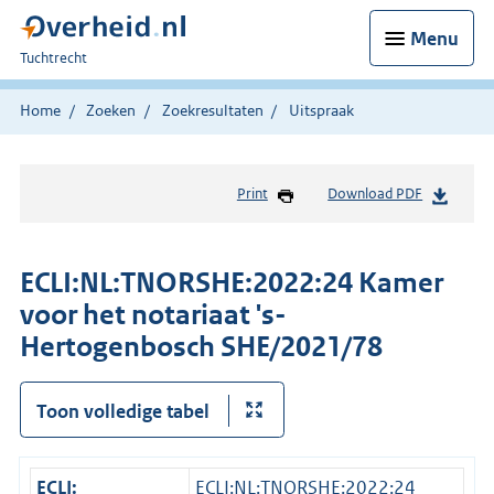
Menu
U
Tuchtrecht
bent
hier:
Home
Zoeken
Zoekresultaten
Uitspraak
Print
Download PDF
ECLI:NL:TNORSHE:2022:24 Kamer
voor het notariaat 's-
Hertogenbosch SHE/2021/78
Toon volledige tabel
ECLI:
ECLI:NL:TNORSHE:2022:24