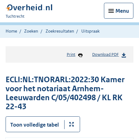
Menu
U
Tuchtrecht
bent
hier:
Home
Zoeken
Zoekresultaten
Uitspraak
Print
Download PDF
ECLI:NL:TNORARL:2022:30 Kamer
voor het notariaat Arnhem-
Leeuwarden C/05/402498 / KL RK
22-43
Toon volledige tabel