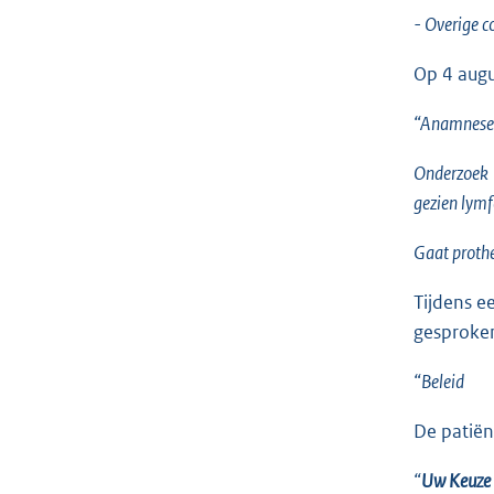
- Overige c
Op 4 augu
“Anamnes
Onderzoek 
gezien lym
Gaat prothe
Tijdens e
gesproke
“Beleid uit
De patiën
“
Uw Keuze