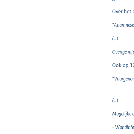
Over het 
“Anamnese
(…)
Overige in
Ook op 12
“Voorge
(…)
Mogelijke
- Wondinfe