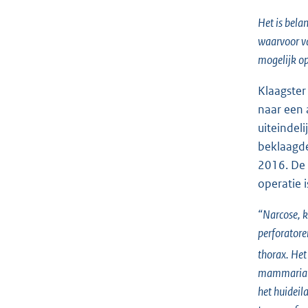
Het is bela
waarvoor va
mogelijk op 
Klaagster
naar een 
uiteindel
beklaagde
2016. De 
operatie 
“Narcose, k
perforatore
thorax. Het
mammaria aa
het huideil