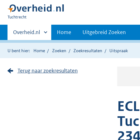
U
Tuchtrecht
bent
Primaire
hier:
Andere
Overheid.nl
Home
Uitgebreid Zoeken
sites
navigatie
binnen
U bent hier:
Home
Zoeken
Zoekresultaten
Uitspraak
Terug naar zoekresultaten
ECL
Tuc
234