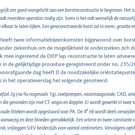
ngrijk om goed voorgelicht aan een borstreconstructie te beginnen. Het is
ak meerdere operaties nodig zijn. Soms is het ook wenselijk de natuurlij
elkaar te laten lijken. Een gereconstrueerde borst zal in vorm, grootte en
 heeft twee informatiebijeenkomsten bijgewoond over borstr
ander ziekenhuis om de mogelijkheid te onderzoeken zich do
ijk mee ingestemd de DIEP lap-reconstructie te laten uitvoere
 in de gelijktijdige procedure geregistreerd onder no. 235/
voorafgaande dag heeft D de noodzakelijke oriëntatiepunte
is in het operatieverslag het volgende genoteerd:
efzol 2g (na 4u nogmaals 1g), voetpompen, neusmaagsonde, CAD, arterie
n die gevonden zijn met CT-angio en doppler. Er wordt gewerkt in twee t
e
 oude litteken wordt opgestuurd voor PA. De 4
rib wordt deels verwijder
nwezig en deze bloeden gemakkelijk. Een arterie en twee comitante ve
and, vrijleggen SIEV beiderzijds voor aantal centimeters. Vervolgens opt