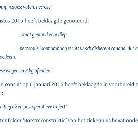
omplicaties: vaten, necrose”
stus 2015 heeft beklaagde genoteerd:
e staat gepland voor diep.
pectoralis loopt omhoog rechts wrsch dishecent caudaal dus axillair
foedeem.
se wegen en 2 kg afvallen.”
en consult op 6 januari 2016 heeft beklaagde in voorbereid
n:
leg ok en postoperatieve traject”
tenfolder ‘Borstreconstructie’ van het ziekenhuis bevat ond