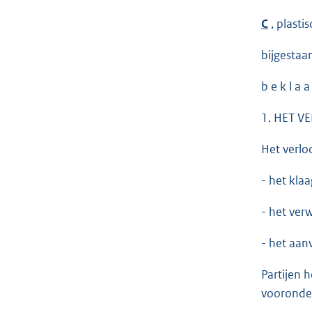
C
, plasti
bijgestaa
b e k l a a
1. HET V
Het verlo
- het klaa
- het verw
- het aan
Partijen 
vooronde