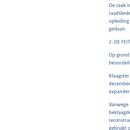
De zaak i
raadslied
opleiding
gedaan.
2. DE FEI
Op grond 
beoordeli
Klaagster
december 
expander 
Vanwege c
beklaagde
reconstru
gebruikt 