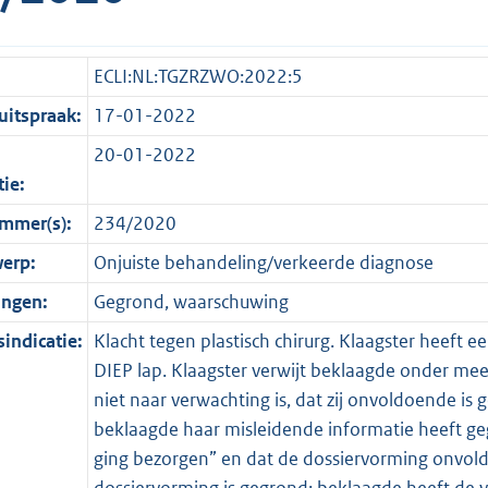
ECLI:NL:TGZRZWO:2022:5
itspraak:
17-01-2022
20-01-2022
tie:
mmer(s):
234/2020
erp:
Onjuiste behandeling/verkeerde diagnose
ingen:
Gegrond, waarschuwing
indicatie:
Klacht tegen plastisch chirurg. Klaagster heeft 
DIEP lap. Klaagster verwijt beklaagde onder mee
niet naar verwachting is, dat zij onvoldoende is 
beklaagde haar misleidende informatie heeft ge
ging bezorgen” en dat de dossiervorming onvold
dossiervorming is gegrond: beklaagde heeft de vo