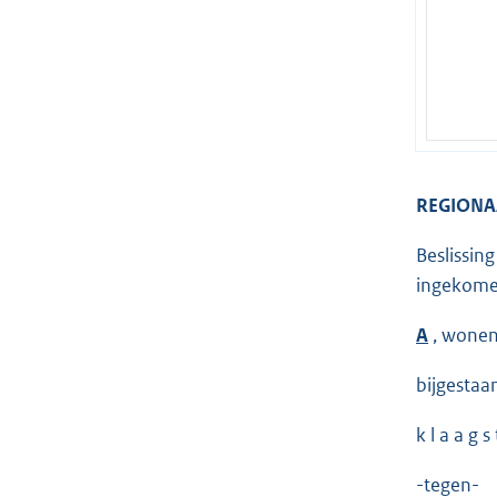
REGIONA
Beslissin
ingekome
A
, wonen
bijgestaa
k l a a g s 
-tegen-