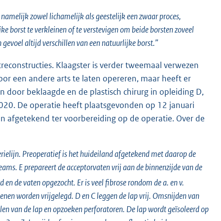
 namelijk zowel lichamelijk als geestelijk een zwaar proces,
ke borst te verkleinen of te verstevigen om beide borsten zoveel
 gevoel altijd verschillen van een natuurlijke borst.”
econstructies. Klaagster is verder tweemaal verwezen
or een andere arts te laten opereren, maar heeft er
n door beklaagde en de plastisch chirurg in opleiding D,
2020. De operatie heeft plaatsgevonden op 12 januari
n afgetekend ter voorbereiding op de operatie. Over de
lijn. Preoperatief is het huideiland afgetekend met daarop de
eams. E prepareert de acceptorvaten vrij aan de binnenzijde van de
d en de vaten opgezocht. Er is veel fibrose rondom de a. en v.
nen worden vrijgelegd. D en C leggen de lap vrij. Omsnijden van
illen van de lap en opzoeken perforatoren. De lap wordt geïsoleerd op