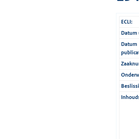
ECLI:
Datum u
Datum
publica
Zaaknu
Onderw
Besliss
Inhouds