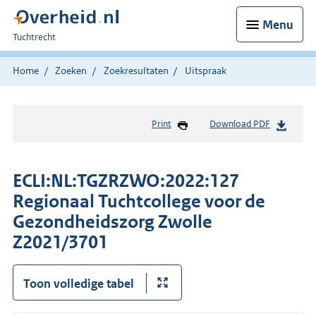
Menu
U
Tuchtrecht
bent
hier:
Home
Zoeken
Zoekresultaten
Uitspraak
Print
Download PDF
ECLI:NL:TGZRZWO:2022:127
Regionaal Tuchtcollege voor de
Gezondheidszorg Zwolle
Z2021/3701
Toon volledige tabel