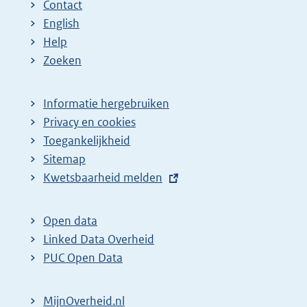
Contact
English
Help
Zoeken
Informatie hergebruiken
Privacy en cookies
Toegankelijkheid
Sitemap
E
Kwetsbaarheid melden
x
t
Open data
e
Linked Data Overheid
r
PUC Open Data
n
e
MijnOverheid.nl