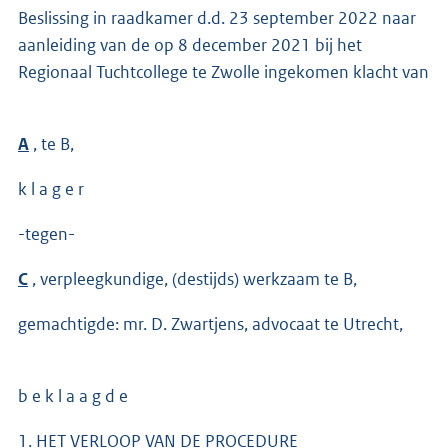
Beslissing in raadkamer d.d. 23 september 2022 naar
aanleiding van de op 8 december 2021 bij het
Regionaal Tuchtcollege te Zwolle ingekomen klacht van
A
, te B,
k l a g e r
-tegen-
C
, verpleegkundige, (destijds) werkzaam te B,
gemachtigde: mr. D. Zwartjens, advocaat te Utrecht,
b e k l a a g d e
1. HET VERLOOP VAN DE PROCEDURE