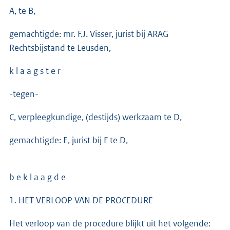
A, te B,
gemachtigde: mr. F.J. Visser, jurist bij ARAG
Rechtsbijstand te Leusden,
k l a a g s t e r
-tegen-
C, verpleegkundige, (destijds) werkzaam te D,
gemachtigde: E, jurist bij F te D,
b e k l a a g d e
1. HET VERLOOP VAN DE PROCEDURE
Het verloop van de procedure blijkt uit het volgende: