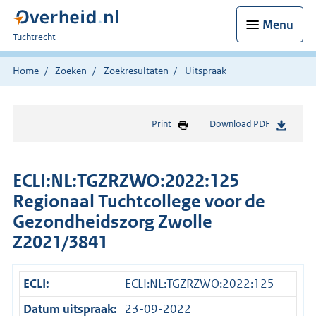
Menu
U
Tuchtrecht
bent
hier:
Home
Zoeken
Zoekresultaten
Uitspraak
Print
Download PDF
ECLI:NL:TGZRZWO:2022:125
Regionaal Tuchtcollege voor de
Gezondheidszorg Zwolle
Z2021/3841
ECLI:
ECLI:NL:TGZRZWO:2022:125
Datum uitspraak:
23-09-2022