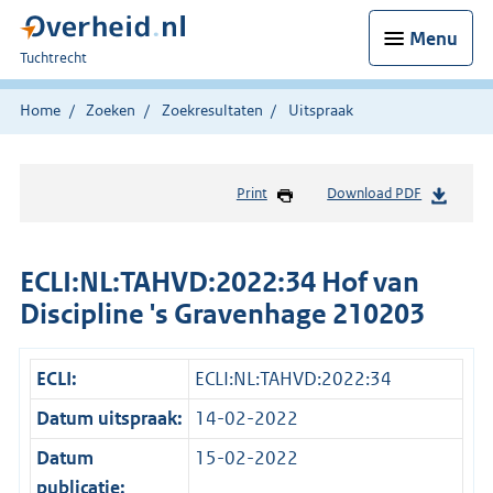
Menu
U
Tuchtrecht
bent
hier:
Home
Zoeken
Zoekresultaten
Uitspraak
Print
Download PDF
ECLI:NL:TAHVD:2022:34 Hof van
Discipline 's Gravenhage 210203
ECLI:
ECLI:NL:TAHVD:2022:34
Datum uitspraak:
14-02-2022
Datum
15-02-2022
publicatie: