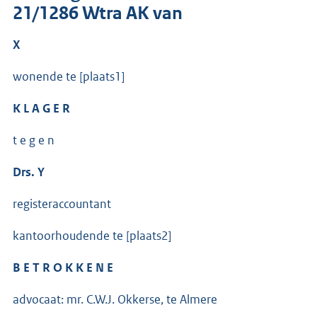
21/1286 Wtra AK van
X
wonende te [plaats1]
K L A G E R
t e g e n
Drs. Y
registeraccountant
kantoorhoudende te [plaats2]
B E T R O K K E N E
advocaat: mr. C.W.J. Okkerse, te Almere