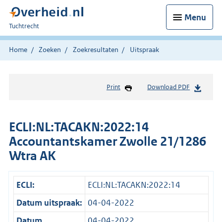
Menu
U
Tuchtrecht
bent
hier:
Home
Zoeken
Zoekresultaten
Uitspraak
Print
Download PDF
ECLI:NL:TACAKN:2022:14
Accountantskamer Zwolle 21/1286
Wtra AK
ECLI:
ECLI:NL:TACAKN:2022:14
Datum uitspraak:
04-04-2022
Datum
04-04-2022