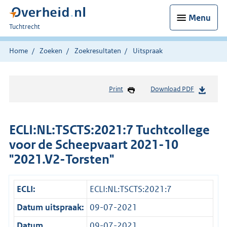
Menu
U
Tuchtrecht
bent
hier:
Home
Zoeken
Zoekresultaten
Uitspraak
Print
Download PDF
ECLI:NL:TSCTS:2021:7 Tuchtcollege
voor de Scheepvaart 2021-10
"2021.V2-Torsten"
ECLI:
ECLI:NL:TSCTS:2021:7
Datum uitspraak:
09-07-2021
Datum
09-07-2021