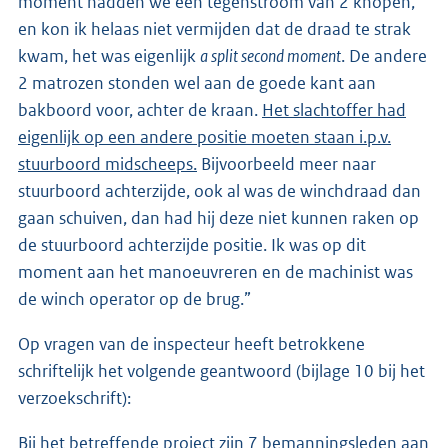
moment hadden we een tegenstroom van 2 knopen,
en kon ik helaas niet vermijden dat de draad te strak
kwam, het was eigenlijk
a split second moment
. De andere
2 matrozen stonden wel aan de goede kant aan
bakboord voor, achter de kraan.
Het slachtoffer had
eigenlijk op een andere positie moeten staan i.p.v.
stuurboord midscheeps.
Bijvoorbeeld meer naar
stuurboord achterzijde, ook al was de winchdraad dan
gaan schuiven, dan had hij deze niet kunnen raken op
de stuurboord achterzijde positie. Ik was op dit
moment aan het manoeuvreren en de machinist was
de winch operator op de brug.”
Op vragen van de inspecteur heeft betrokkene
schriftelijk het volgende geantwoord (bijlage 10 bij het
verzoekschrift):
Bij het betreffende project zijn 7 bemanningsleden aan