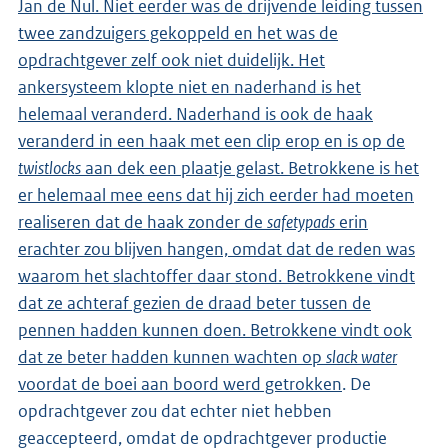
Jan de Nul. Niet eerder was de drijvende leiding tussen
twee zandzuigers gekoppeld en het was de
opdrachtgever zelf ook niet duidelijk. Het
ankersysteem klopte niet en naderhand is het
helemaal veranderd. Naderhand is ook de haak
veranderd in een haak met een clip erop en is op de
twistlocks
aan dek een plaatje gelast. Betrokkene is het
er helemaal mee eens dat hij zich eerder had moeten
realiseren dat de haak zonder de
safetypads
erin
erachter zou blijven hangen, omdat dat de reden was
waarom het slachtoffer daar stond. Betrokkene vindt
dat ze achteraf gezien de draad beter tussen de
pennen hadden kunnen doen. Betrokkene vindt ook
dat ze beter hadden kunnen wachten op
slack water
voordat de boei aan boord werd getrokken
. De
opdrachtgever zou dat echter niet hebben
geaccepteerd, omdat de opdrachtgever productie