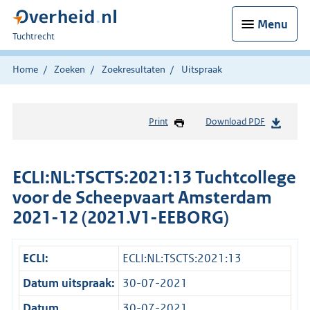
Menu
U
Tuchtrecht
bent
hier:
Home
Zoeken
Zoekresultaten
Uitspraak
Print
Download PDF
ECLI:NL:TSCTS:2021:13 Tuchtcollege
voor de Scheepvaart Amsterdam
2021-12 (2021.V1-EEBORG)
ECLI:
ECLI:NL:TSCTS:2021:13
Datum uitspraak:
30-07-2021
Datum
30-07-2021