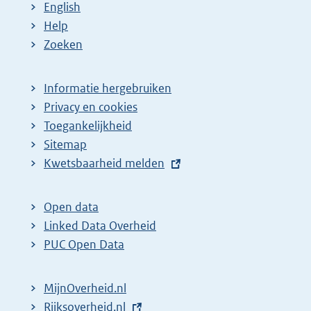
English
Help
Zoeken
Informatie hergebruiken
Privacy en cookies
Toegankelijkheid
Sitemap
E
Kwetsbaarheid melden
x
t
Open data
e
Linked Data Overheid
r
PUC Open Data
n
e
MijnOverheid.nl
l
E
Rijksoverheid.nl