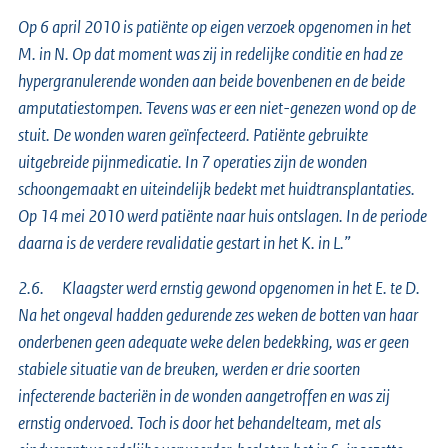
Op 6 april 2010 is patiënte op eigen verzoek opgenomen in het
M. in N. Op dat moment was zij in redelijke conditie en had ze
hypergranulerende wonden aan beide bovenbenen en de beide
amputatiestompen. Tevens was er een niet-genezen wond op de
stuit. De wonden waren geïnfecteerd. Patiënte gebruikte
uitgebreide pijnmedicatie. In 7 operaties zijn de wonden
schoongemaakt en uiteindelijk bedekt met huidtransplantaties.
Op 14 mei 2010 werd patiënte naar huis ontslagen. In de periode
daarna is de verdere revalidatie gestart in het K. in L.”
2.6. Klaagster werd ernstig gewond opgenomen in het E. te D.
Na het ongeval hadden gedurende zes weken de botten van haar
onderbenen geen adequate weke delen bedekking, was er geen
stabiele situatie van de breuken, werden er drie soorten
infecterende bacteriën in de wonden aangetroffen en was zij
ernstig ondervoed. Toch is door het behandelteam, met als