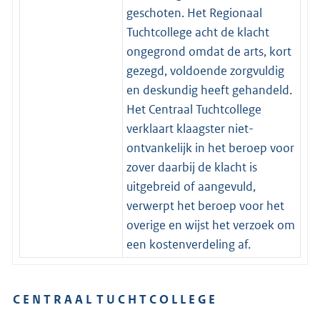
geschoten. Het Regionaal
Tuchtcollege acht de klacht
ongegrond omdat de arts, kort
gezegd, voldoende zorgvuldig
en deskundig heeft gehandeld.
Het Centraal Tuchtcollege
verklaart klaagster niet-
ontvankelijk in het beroep voor
zover daarbij de klacht is
uitgebreid of aangevuld,
verwerpt het beroep voor het
overige en wijst het verzoek om
een kostenverdeling af.
C E N T R A A L T U C H T C O L L E G E