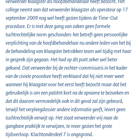
verweerder klaagster als hoofdbehandelaar heeft bezocht. Het
college neemt aan dat verweerder klaagster als operateur op 17
september 2009 nog wel heeft gezien tijdens de Time-Out
procedure. Er is met deze gang van zaken geen formele
tuchtrechtelijke norm geschonden: het betreft geen persoonlijke
verplichting van de hoofdbehandelaar nu andere leden van het bij
de behandeling van klaagster betrokken team wel tijdig met haar
in gesprek zijn gegaan. Het had op dit punt zeker wel beter
gekund. Dat verweerder bij de rechter-commissaris in het kader
van de civiele procedure heeft verklaard dat hij niet meer weet
wanneer hij klaagster voor het eerst heeft bezocht maar dat het
gebruikelijk is om een patiënt kort na de opname te bezoeken en
dat dit daarom vermoedelijk ook in dit geval zal zijn gebeurd,
terwijl het verpleegdossier andere informatie geeft, levert geen
tuchtrechtelijk verwijt op. Het staat verweerder vrij naar de
gangbare praktijk te verwijzen, te meer gezien het grote
tijdsverloop. Klachtonderdeel 7 is ongegrond.