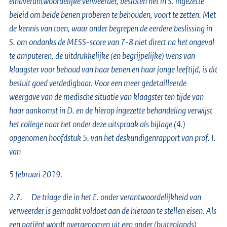
eindverantwoordelijke verweerder, besloten het in S. ingezette
beleid om beide benen proberen te behouden, voort te zetten. Met
de kennis van toen, waar onder begrepen de eerdere beslissing in
S. om ondanks de MESS-score van 7-8 niet direct na het ongeval
te amputeren, de uitdrukkelijke (en begrijpelijke) wens van
klaagster voor behoud van haar benen en haar jonge leeftijd, is dit
besluit goed verdedigbaar. Voor een meer gedetailleerde
weergave van de medische situatie van klaagster ten tijde van
haar aankomst in D. en de hierop ingezette behandeling verwijst
het college naar het onder deze uitspraak als bijlage (4.)
opgenomen hoofdstuk 5. van het deskundigenrapport van prof. I.
van
5 februari 2019.
2.7. De triage die in het E. onder verantwoordelijkheid van
verweerder is gemaakt voldoet aan de hieraan te stellen eisen. Als
een patiënt wordt overgenomen uit een ander (buitenlands)