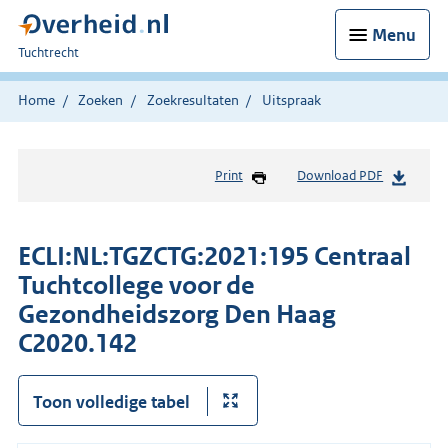
Menu
U
Tuchtrecht
bent
hier:
Home
Zoeken
Zoekresultaten
Uitspraak
Print
Download PDF
ECLI:NL:TGZCTG:2021:195 Centraal
Tuchtcollege voor de
Gezondheidszorg Den Haag
C2020.142
Toon volledige tabel