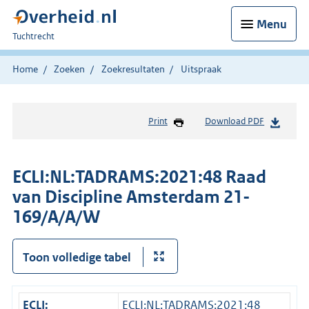
Menu
U
Tuchtrecht
bent
hier:
Home
Zoeken
Zoekresultaten
Uitspraak
Print
Download PDF
ECLI:NL:TADRAMS:2021:48 Raad
van Discipline Amsterdam 21-
169/A/A/W
Toon volledige tabel
ECLI:
ECLI:NL:TADRAMS:2021:48