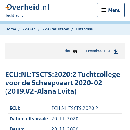
Menu
U
Tuchtrecht
bent
hier:
Home
Zoeken
Zoekresultaten
Uitspraak
Print
Download PDF
ECLI:NL:TSCTS:2020:2 Tuchtcollege
voor de Scheepvaart 2020-02
(2019.V2-Alana Evita)
ECLI:
ECLI:NL:TSCTS:2020:2
Datum uitspraak:
20-11-2020
Datum
20-11-2020