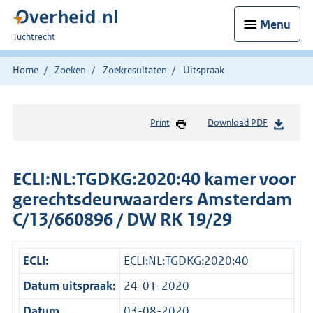
Menu
U
Tuchtrecht
bent
hier:
Home
Zoeken
Zoekresultaten
Uitspraak
Print
Download PDF
ECLI:NL:TGDKG:2020:40 kamer voor
gerechtsdeurwaarders Amsterdam
C/13/660896 / DW RK 19/29
ECLI:
ECLI:NL:TGDKG:2020:40
Datum uitspraak:
24-01-2020
Datum
03-08-2020