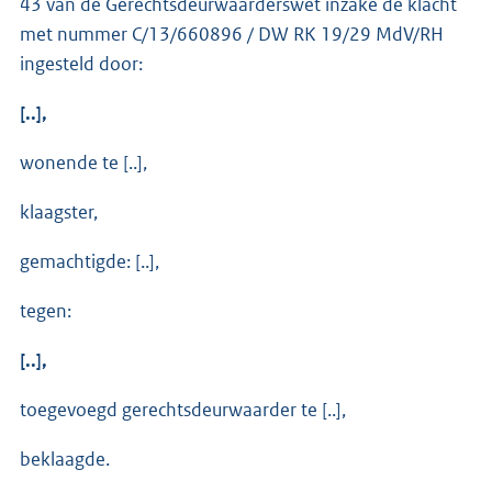
43 van de Gerechtsdeurwaarderswet inzake de klacht
met nummer C/13/660896 / DW RK 19/29 MdV/RH
ingesteld door:
[..],
wonende te [..],
klaagster,
gemachtigde: [..],
tegen:
[..],
toegevoegd gerechtsdeurwaarder te [..],
beklaagde.