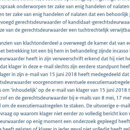
tspraak onderworpen ter zake van enig handelen of nalaten i
en ter zake van enig handelen of nalaten dat een behoorlij
evoegd gerechtsdeurwaarder of kandidaat-gerechtsdeurwaard
ze van de gerechtsdeurwaarder een tuchtrechtelijk verwijtbare
anzien van klachtonderdeel a overweegt de kamer dat van 
et betrekking tot een bij hem in behandeling zijnde incasso
eurwaarder heeft in zijn verweerschrift erkend dat hij niet h
at klager in deze e-mail slechts zijn eerdere standpunt heef
klager in zijn e-mail van 15 juni 2018 heeft medegedeeld dat h
tsdeurwaarder voorgenomen eventuele executiemaatregelen
 om ‘inhoudelijk’ op de e-mail van klager van 15 juni 2018 t
trof en de gerechtsdeurwaarder bij e-mails van 8 mei, 17 me
 om de executiemaatregelen te staken. De uitvoerige e-mail
 vraag op waarom klager niet eerder zo volledig bericht kon
eurwaarder op enig moment een onderzoek gepleegd heeft, m
 heeft gelaten of klager in ieder geval niet volledig heeft g