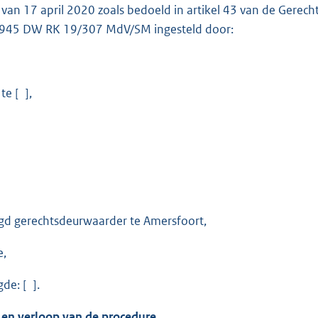
g van 17 april 2020 zoals bedoeld in artikel 43 van de Ger
945 DW RK 19/307 MdV/SM ingesteld door:
e [ ],
d gerechtsdeurwaarder te Amersfoort,
e,
de: [ ].
 en verloop van de procedure