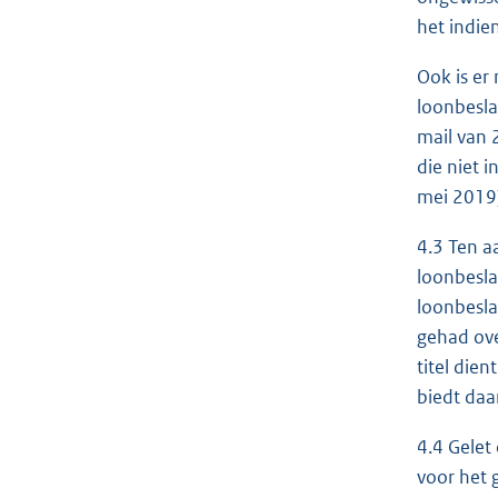
het indie
Ook is er
loonbesla
mail van 
die niet 
mei 2019)
4.3 Ten a
loonbesla
loonbesla
gehad ove
titel die
biedt daa
4.4 Gelet
voor het 