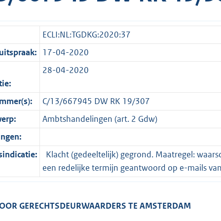
ECLI:NL:TGDKG:2020:37
itspraak:
17-04-2020
28-04-2020
tie:
mmer(s):
C/13/667945 DW RK 19/307
erp:
Ambtshandelingen (art. 2 Gdw)
ingen:
indicatie:
Klacht (gedeeltelijk) gegrond. Maatregel: waar
een redelijke termijn geantwoord op e-mails van
VOOR GERECHTSDEURWAARDERS TE AMSTERDAM