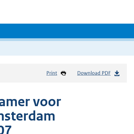
Print
Download PDF
kamer voor
msterdam
07