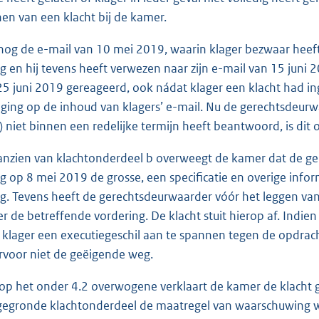
nen van een klacht bij de kamer.
 nog de e-mail van 10 mei 2019, waarin klager bezwaar hee
g en hij tevens heeft verwezen naar zijn e-mail van 15 juni 
25 juni 2019 gereageerd, ook nádat klager een klacht had ing
inging op de inhoud van klagers’ e-mail. Nu de gerechtsdeur
 niet binnen een redelijke termijn heeft beantwoord, is dit 
anzien van klachtonderdeel b overweegt de kamer dat de ge
g op 8 mei 2019 de grosse, een specificatie en overige info
g. Tevens heeft de gerechtsdeurwaarder vóór het leggen van 
r de betreffende vordering. De klacht stuit hierop af. Indien
nt klager een executiegeschil aan te spannen tegen de opdra
rvoor niet de geëigende weg.
 op het onder 4.2 overwogene verklaart de kamer de klacht 
gegronde klachtonderdeel de maatregel van waarschuwing 