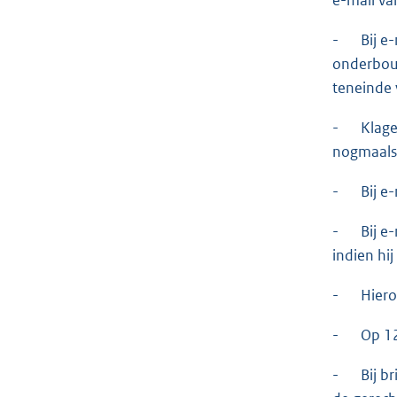
- Bij e-m
onderbouw
teneinde 
- Klager 
nogmaals 
- Bij e-m
- Bij e-m
indien hi
- Hierop 
- Op 12 
- Bij bri