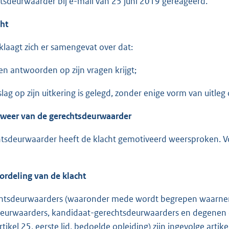
tsdeurwaarder bij e-mail van 25 juni 2019 gereageerd.
cht
klaagt zich er samengevat over dat:
en antwoorden op zijn vragen krijgt;
lag op zijn uitkering is gelegd, zonder enige vorm van uitle
rweer van de gerechtsdeurwaarder
tsdeurwaarder heeft de klacht gemotiveerd weersproken. Vo
.
ordeling van de klacht
chtsdeurwaarders (waaronder mede wordt begrepen waarneme
eurwaarders, kandidaat-gerechtsdeurwaar­ders en degenen di
artikel 25, eerste lid, bedoelde opleiding) zijn ingevolge art