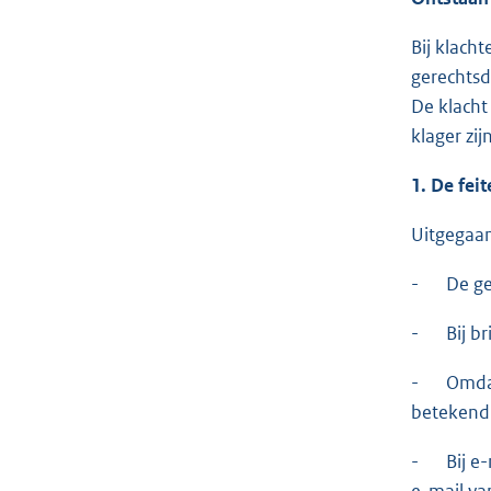
Bij klach
gerechtsd
De klacht
klager zi
1. De fei
Uitgegaan
- De gere
- Bij bri
- Omdat b
betekend 
- Bij e-m
e-mail va