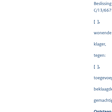
Beslissin
C/13/667
[ ],
wonende t
klager,
tegen:
[ ],
toegevoeg
beklaagd
gemachtig
Ontstaan