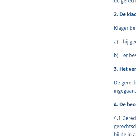
de gerech
2. De kla
Klager be
a) hij ge
b) er bes
3. Het ve
De gerech
ingegaan
4. De beo
4.1 Gere
gerechtsd
bij de in 