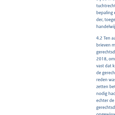
tuchtrech
bepaling 
der, toeg
handelwij
4.2 Ten a
brieven m
gerechtsd
2018, omd
vast dat 
de gerech
reden was
zetten be
nodig had
echter de
gerechtsd
ongewisse