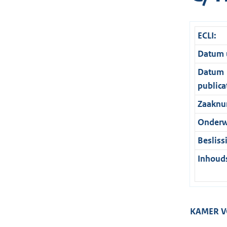
ECLI:
Datum u
Datum
publica
Zaaknu
Onderw
Besliss
Inhouds
KAMER 