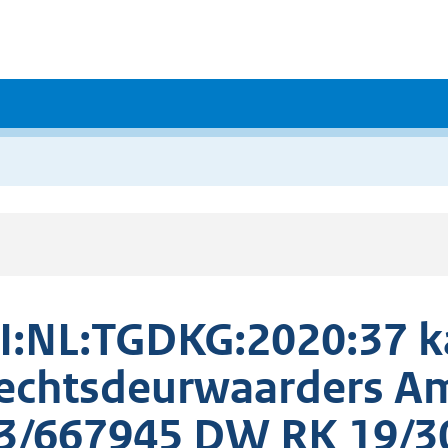
I:NL:TGDKG:2020:37 
echtsdeurwaarders A
3/667945 DW RK 19/3