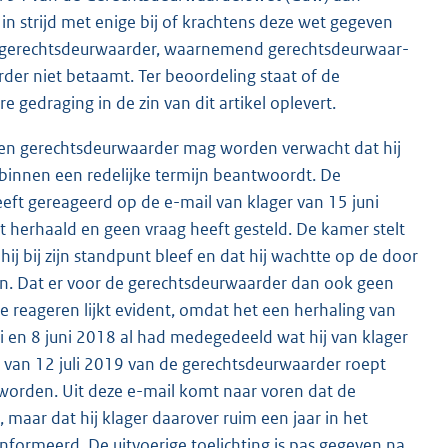
n strijd met enige bij of krachtens deze wet gegeven
k gerechtsdeurwaarder, waarnemend gerechts­deur­waar­
er niet betaamt. Ter beoordeling staat of de
 gedraging in de zin van dit artikel oplevert.
een gerechtsdeurwaarder mag worden verwacht dat hij
 binnen een redelijke termijn beantwoordt. De
eeft gereageerd op de e-mail van klager van 15 juni
t herhaald en geen vraag heeft gesteld. De kamer stelt
ij bij zijn standpunt bleef en dat hij wachtte op de door
. Dat er voor de gerechtsdeurwaarder dan ook geen
e reageren lijkt evident, omdat het een herhaling van
i en 8 juni 2018 al had medegedeeld wat hij van klager
 van 12 juli 2019 van de gerechtsdeurwaarder roept
 worden. Uit deze e-mail komt naar voren dat de
aar dat hij klager daarover ruim een jaar in het
eïnformeerd. De uitvoerige toelichting is pas gegeven na