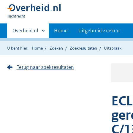
U
Tuchtrecht
bent
Primaire
hier:
Andere
Overheid.nl
Home
Uitgebreid Zoeken
sites
navigatie
binnen
U bent hier:
Home
Zoeken
Zoekresultaten
Uitspraak
Terug naar zoekresultaten
ECL
ger
C/1