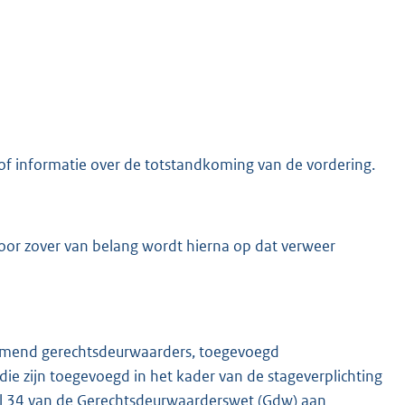
g of informatie over de totstandkoming van de vordering.
or zover van belang wordt hierna op dat verweer
nd gerechts­deur­waar­ders, toegevoegd
e zijn toegevoegd in het kader van de stageverplichting
ikel 34 van de Gerechtsdeurwaar­ders­­wet (Gdw) aan