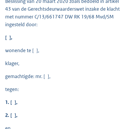
Beslissing van 20 maart 2020 zoals bedoeld in artikel
43 van de Gerechtsdeurwaarderswet inzake de klacht
met nummer C/13/661747 DW RK 19/68 Mvd/SM
ingesteld door:
[ ],
wonende te [ ],
klager,
gemachtigde: mr. [ ],
tegen:
1. [ ],
2. [ ],
en