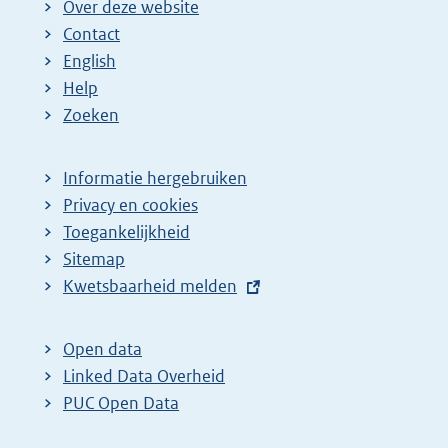
Over deze website
Contact
English
Help
Zoeken
Informatie hergebruiken
Privacy en cookies
Toegankelijkheid
Sitemap
E
Kwetsbaarheid melden
x
t
Open data
e
Linked Data Overheid
r
PUC Open Data
n
e