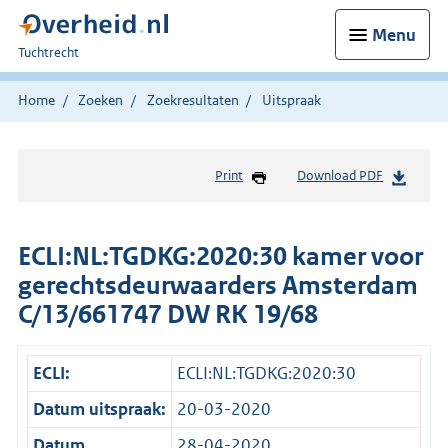
Menu
U
Tuchtrecht
bent
hier:
Home
Zoeken
Zoekresultaten
Uitspraak
Print
Download PDF
ECLI:NL:TGDKG:2020:30 kamer voor
gerechtsdeurwaarders Amsterdam
C/13/661747 DW RK 19/68
ECLI:
ECLI:NL:TGDKG:2020:30
Datum uitspraak:
20-03-2020
Datum
28-04-2020