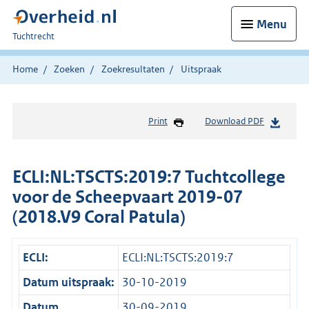
Menu
U
Tuchtrecht
bent
hier:
Home
Zoeken
Zoekresultaten
Uitspraak
Print
Download PDF
ECLI:NL:TSCTS:2019:7 Tuchtcollege
voor de Scheepvaart 2019-07
(2018.V9 Coral Patula)
ECLI:
ECLI:NL:TSCTS:2019:7
Datum uitspraak:
30-10-2019
Datum
30-09-2019