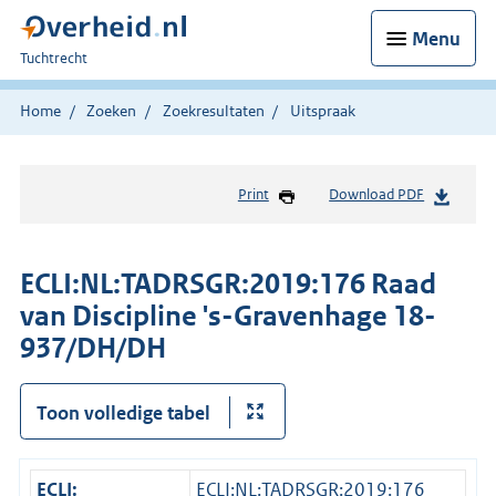
Menu
U
Tuchtrecht
bent
hier:
Home
Zoeken
Zoekresultaten
Uitspraak
Print
Download PDF
ECLI:NL:TADRSGR:2019:176 Raad
van Discipline 's-Gravenhage 18-
937/DH/DH
Toon volledige tabel
ECLI:
ECLI:NL:TADRSGR:2019:176