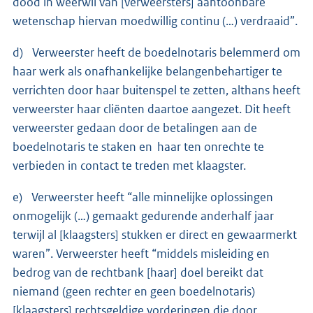
dood in weerwil van [verweersters] aantoonbare
wetenschap hiervan moedwillig continu (…) verdraaid”.
d) Verweerster heeft de boedelnotaris belemmerd om
haar werk als onafhankelijke belangenbehartiger te
verrichten door haar buitenspel te zetten, althans heeft
verweerster haar cliënten daartoe aangezet. Dit heeft
verweerster gedaan door de betalingen aan de
boedelnotaris te staken en haar ten onrechte te
verbieden in contact te treden met klaagster.
e) Verweerster heeft “alle minnelijke oplossingen
onmogelijk (…) gemaakt gedurende anderhalf jaar
terwijl al [klaagsters] stukken er direct en gewaarmerkt
waren”. Verweerster heeft “middels misleiding en
bedrog van de rechtbank [haar] doel bereikt dat
niemand (geen rechter en geen boedelnotaris)
[klaagsters] rechtsgeldige vorderingen die door