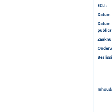
ECLI:
Datum u
Datum
publica
Zaaknu
Onderw
Besliss
Inhouds