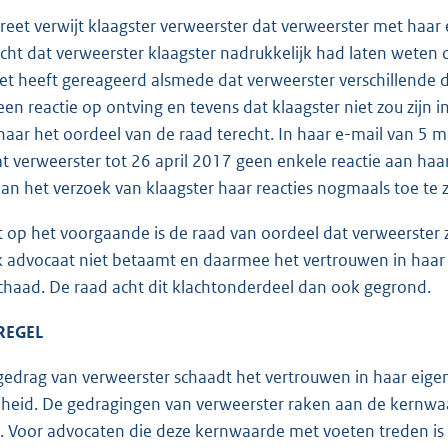
eet verwijt klaagster verweerster dat verweerster met haar e
icht dat verweerster klaagster nadrukkelijk had laten weten 
et heeft gereageerd alsmede dat verweerster verschillende
en reactie op ontving en tevens dat klaagster niet zou zijn i
s naar het oordeel van de raad terecht. In haar e-mail van 5 
t verweerster tot 26 april 2017 geen enkele reactie aan haa
an het verzoek van klaagster haar reacties nogmaals toe te 
 op het voorgaande is de raad van oordeel dat verweerster 
k advocaat niet betaamt en daarmee het vertrouwen in haar 
chaad. De raad acht dit klachtonderdeel dan ook gegrond.
REGEL
edrag van verweerster schaadt het vertrouwen in haar eigen
eid. De gedragingen van verweerster raken aan de kernwaa
it. Voor advocaten die deze kernwaarde met voeten treden is