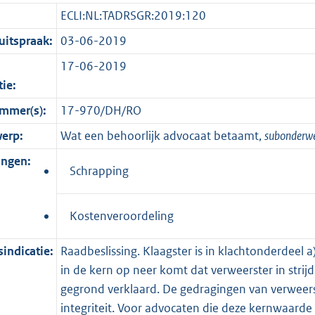
ECLI:NL:TADRSGR:2019:120
itspraak:
03-06-2019
17-06-2019
tie:
mmer(s):
17-970/DH/RO
erp:
Wat een behoorlijk advocaat betaamt,
subonderw
ingen:
Schrapping
Kostenveroordeling
indicatie:
Raadbeslissing. Klaagster is in klachtonderdeel a
in de kern op neer komt dat verweerster in strij
gegrond verklaard. De gedragingen van verweers
integriteit. Voor advocaten die deze kernwaarde