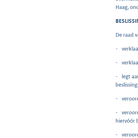
Haag, ond
BESLISSI
De raad va
- verklaa
- verklaa
- legt aa
beslissing
- veroord
- veroord
hiervóór 
- veroord