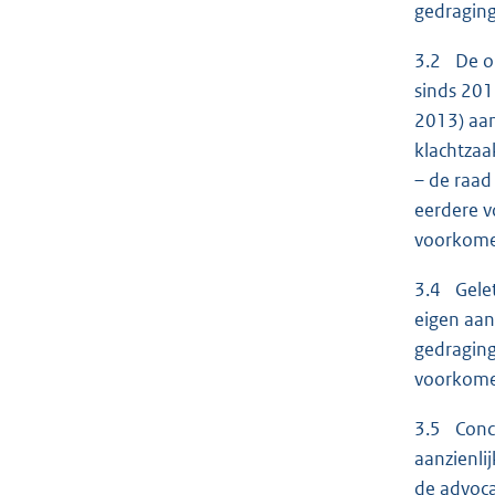
gedraging
3.2 De on
sinds 201
2013) aan
klachtza
– de raad
eerdere v
voorkome
3.4 Gelet
eigen aan
gedraging
voorkome
3.5 Concl
aanzienli
de advoca