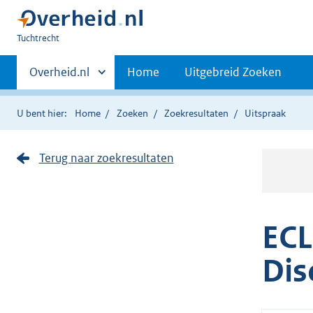
U
Tuchtrecht
bent
Primaire
hier:
Andere
Overheid.nl
Home
Uitgebreid Zoeken
sites
navigatie
binnen
U bent hier:
Home
Zoeken
Zoekresultaten
Uitspraak
Terug naar zoekresultaten
ECL
Dis