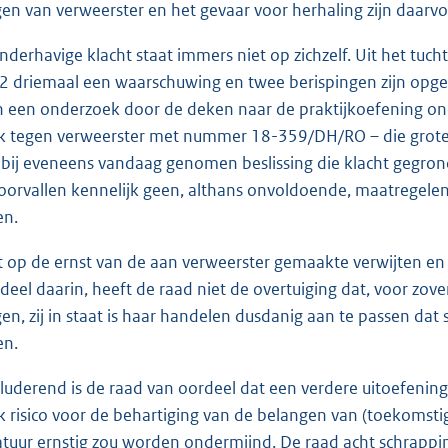
en van verweerster en het gevaar voor herhaling zijn daarvo
derhavige klacht staat immers niet op zichzelf. Uit het tucht
2 driemaal een waarschuwing en twee berispingen zijn opgel
 een onderzoek door de deken naar de praktijkoefening on
ak tegen verweerster met nummer 18-359/DH/RO – die grot
 bij eveneens vandaag genomen beslissing die klacht gegrond
oorvallen kennelijk geen, althans onvoldoende, maatregele
n.
 op de ernst van de aan verweerster gemaakte verwijten en
deel daarin, heeft de raad niet de overtuiging dat, voor zove
en, zij in staat is haar handelen dusdanig aan te passen dat
n.
uderend is de raad van oordeel dat een verdere uitoefening
jk risico voor de behartiging van de belangen van (toekomsti
tuur ernstig zou worden ondermijnd. De raad acht schrappi