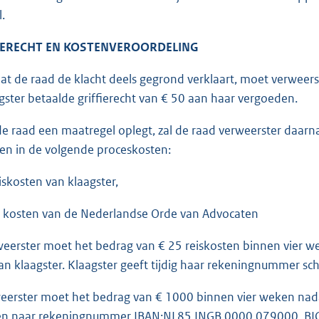
.
IERECHT EN KOSTENVEROORDELING
 de raad de klacht deels gegrond verklaart, moet verweerste
gster betaalde griffierecht van € 50 aan haar vergoeden.
 raad een maatregel oplegt, zal de raad verweerster daarnaa
en in de volgende proceskosten:
iskosten van klaagster,
 kosten van de Nederlandse Orde van Advocaten
erster moet het bedrag van € 25 reiskosten binnen vier we
an klaagster. Klaagster geeft tijdig haar rekeningnummer schr
erster moet het bedrag van € 1000 binnen vier weken nadat
n naar rekeningnummer IBAN:NL85 INGB 0000 079000, BIC:I