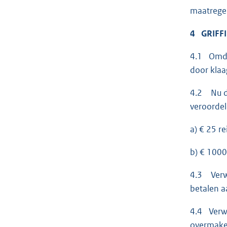
maatregel
4 GRIFF
4.1 Omdat
door klaa
4.2 Nu de
veroordel
a) € 25 re
b) € 1000
4.3 Verwe
betalen a
4.4 Verwe
overmake