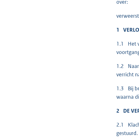
over:
verweerst
1 VERLO
1.1 Het v
voortgang
1.2 Naar 
verricht n
1.3 Bij b
waarna di
2 DE VE
2.1 Klach
gestuurd.