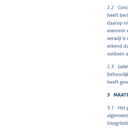
2.2 Concr
heeft ber
daarop ni
evenmin e
verwijt i
erkend da
voldoen a
2.3 Gelet
behoorlij
heeft ges
3 MAAT
3.1 Het g
algemeenh
integrite