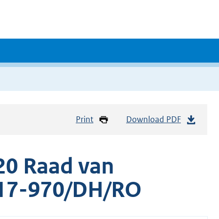
Print
Download PDF
20 Raad van
e 17-970/DH/RO