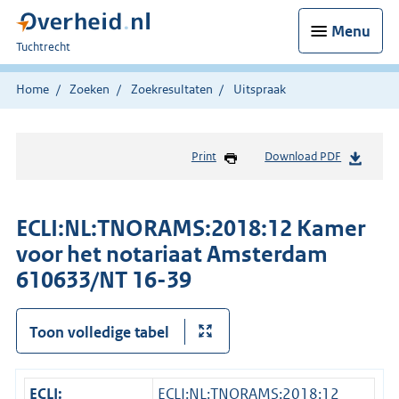
Menu
U
Tuchtrecht
bent
hier:
Home
Zoeken
Zoekresultaten
Uitspraak
Print
Download PDF
ECLI:NL:TNORAMS:2018:12 Kamer
voor het notariaat Amsterdam
610633/NT 16-39
Toon volledige tabel
ECLI:
ECLI:NL:TNORAMS:2018:12