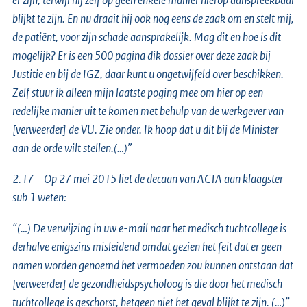
er zijn, terwijl hij zelf op geen enkele manier hierop aanspreekbaar
blijkt te zijn. En nu draait hij ook nog eens de zaak om en stelt mij,
de patiënt, voor zijn schade aansprakelijk. Mag dit en hoe is dit
mogelijk? Er is een 500 pagina dik dossier over deze zaak bij
Justitie en bij de IGZ, daar kunt u ongetwijfeld over beschikken.
Zelf stuur ik alleen mijn laatste poging mee om hier op een
redelijke manier uit te komen met behulp van de werkgever van
[verweerder] de VU. Zie onder. Ik hoop dat u dit bij de Minister
aan de orde wilt stellen.(…)”
2.17 Op 27 mei 2015 liet de decaan van ACTA aan klaagster
sub 1 weten:
“(…) De verwijzing in uw e-mail naar het medisch tuchtcollege is
derhalve enigszins misleidend omdat gezien het feit dat er geen
namen worden genoemd het vermoeden zou kunnen ontstaan dat
[verweerder] de gezondheidspsycholoog is die door het medisch
tuchtcollege is geschorst, hetgeen niet het geval blijkt te zijn. (…)”