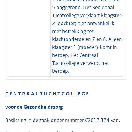
5 ongegrond. Het Regionaal
Tuchtcollege verklaart klaagster
2 (dochter) niet ontvankelijk
met betrekking tot
klachtonderdelen 7 en 8. Alleen
klaagster 1 (moeder) komt in
beroep. Het Centraal
Tuchtcollege verwerpt het
beroep.
C E N T R A A L T U C H T C O L L E G E
voor de Gezondheidszorg
Beslissing in de zaak onder nummer C2017.174 van: