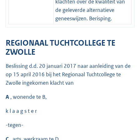
klachten over de kwaliteit van
de geleverde alternatieve
geneeswijzen. Berisping.
REGIONAAL TUCHTCOLLEGE TE
ZWOLLE
Beslissing d.d. 20 januari 2017 naar aanleiding van de
op 15 april 2016 bij het Regionaal Tuchtcollege te
Zwolle ingekomen klacht van
A
, wonende te B,
k l a a g s t e r
-tegen-
C
, arts, werkzaam te D,