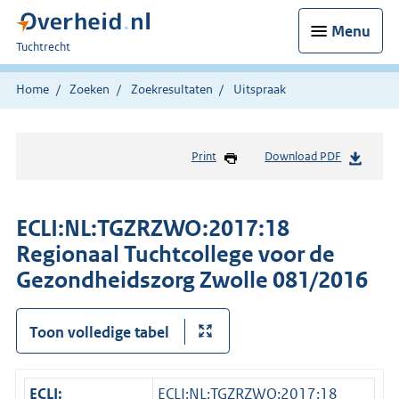
Menu
U
Tuchtrecht
bent
hier:
Home
Zoeken
Zoekresultaten
Uitspraak
Print
Download PDF
ECLI:NL:TGZRZWO:2017:18
Regionaal Tuchtcollege voor de
Gezondheidszorg Zwolle 081/2016
Toon volledige tabel
ECLI:
ECLI:NL:TGZRZWO:2017:18