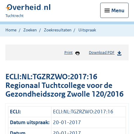
Menu
U
Tuchtrecht
bent
hier:
Home
Zoeken
Zoekresultaten
Uitspraak
Print
Download PDF
ECLI:NL:TGZRZWO:2017:16
Regionaal Tuchtcollege voor de
Gezondheidszorg Zwolle 120/2016
ECLI:
ECLI:NL:TGZRZWO:2017:16
Datum uitspraak:
20-01-2017
Datum
20-01-2017