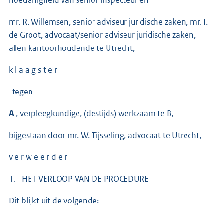
hoedanigheid van senior inspecteur en
mr. R. Willemsen, senior adviseur juridische zaken, mr. I.
de Groot, advocaat/senior adviseur juridische zaken,
allen kantoorhoudende te Utrecht,
k l a a g s t e r
-tegen-
A
, verpleegkundige, (destijds) werkzaam te B,
bijgestaan door mr. W. Tijsseling, advocaat te Utrecht,
v e r w e e r d e r
1. HET VERLOOP VAN DE PROCEDURE
Dit blijkt uit de volgende: