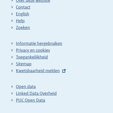
Over deze website
Contact
English
Help
Zoeken
Informatie hergebruiken
Privacy en cookies
Toegankelijkheid
Sitemap
E
Kwetsbaarheid melden
x
t
Open data
e
Linked Data Overheid
r
PUC Open Data
n
e