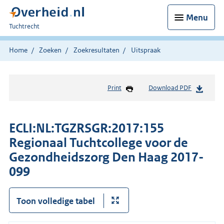
Menu
U
Tuchtrecht
bent
hier:
Home
Zoeken
Zoekresultaten
Uitspraak
Print
Download PDF
ECLI:NL:TGZRSGR:2017:155
Regionaal Tuchtcollege voor de
Gezondheidszorg Den Haag 2017-
099
Toon volledige tabel