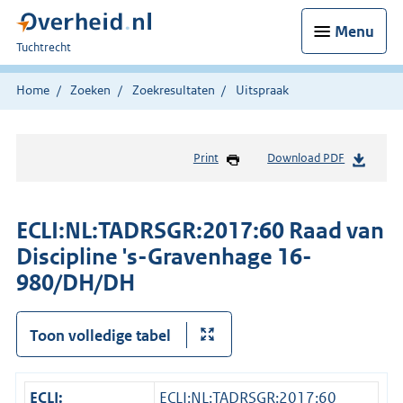
Menu
U
Tuchtrecht
bent
hier:
Home
Zoeken
Zoekresultaten
Uitspraak
Print
Download PDF
ECLI:NL:TADRSGR:2017:60 Raad van
Discipline 's-Gravenhage 16-
980/DH/DH
Toon volledige tabel
ECLI:
ECLI:NL:TADRSGR:2017:60