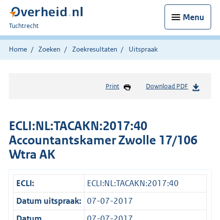
Menu
U
Tuchtrecht
bent
hier:
Home
Zoeken
Zoekresultaten
Uitspraak
Print
Download PDF
ECLI:NL:TACAKN:2017:40
Accountantskamer Zwolle 17/106
Wtra AK
ECLI:
ECLI:NL:TACAKN:2017:40
Datum uitspraak:
07-07-2017
Datum
07-07-2017