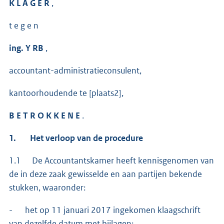
K L A G E R
,
t e g e n
ing. Y RB
,
accountant-administratieconsulent,
kantoorhoudende te [plaats2],
B E T R O K K E N E
.
1. Het verloop van de procedure
1.1 De Accountantskamer heeft kennisgenomen van
de in deze zaak gewisselde en aan partijen bekende
stukken, waaronder:
- het op 11 januari 2017 ingekomen klaagschrift
van dezelfde datum met bijlagen;