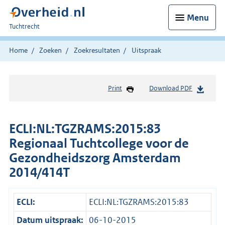
Menu
U
Tuchtrecht
bent
hier:
Home
Zoeken
Zoekresultaten
Uitspraak
Print
Download PDF
ECLI:NL:TGZRAMS:2015:83
Regionaal Tuchtcollege voor de
Gezondheidszorg Amsterdam
2014/414T
ECLI:
ECLI:NL:TGZRAMS:2015:83
Datum uitspraak:
06-10-2015