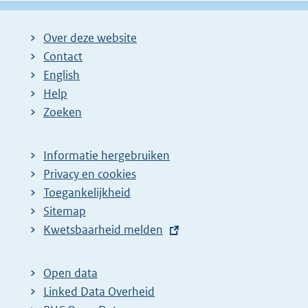
Over deze website
Contact
English
Help
Zoeken
Informatie hergebruiken
Privacy en cookies
Toegankelijkheid
Sitemap
E
Kwetsbaarheid melden
x
t
Open data
e
Linked Data Overheid
r