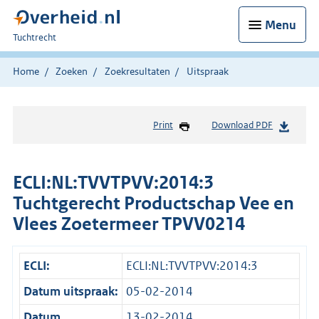
Menu
U
Tuchtrecht
bent
hier:
Home
Zoeken
Zoekresultaten
Uitspraak
Print
Download PDF
ECLI:NL:TVVTPVV:2014:3
Tuchtgerecht Productschap Vee en
Vlees Zoetermeer TPVV0214
ECLI:
ECLI:NL:TVVTPVV:2014:3
Datum uitspraak:
05-02-2014
Datum
13-02-2014