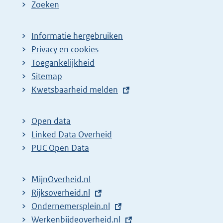
Zoeken
Informatie hergebruiken
Privacy en cookies
Toegankelijkheid
Sitemap
E
Kwetsbaarheid melden
x
t
Open data
e
Linked Data Overheid
r
PUC Open Data
n
e
MijnOverheid.nl
l
E
Rijksoverheid.nl
i
x
E
Ondernemersplein.nl
n
t
x
E
Werkenbijdeoverheid.nl