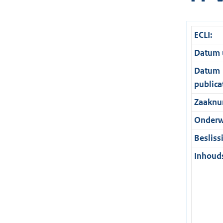
ECLI:
Datum u
Datum
publica
Zaaknu
Onderw
Besliss
Inhouds