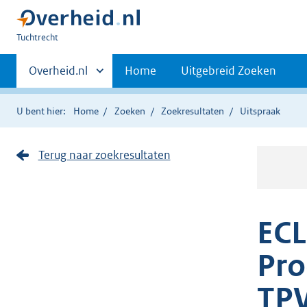
U
Tuchtrecht
bent
Primaire
hier:
Andere
Overheid.nl
Home
Uitgebreid Zoeken
sites
navigatie
binnen
U bent hier:
Home
Zoeken
Zoekresultaten
Uitspraak
Terug naar zoekresultaten
ECL
Pro
TP