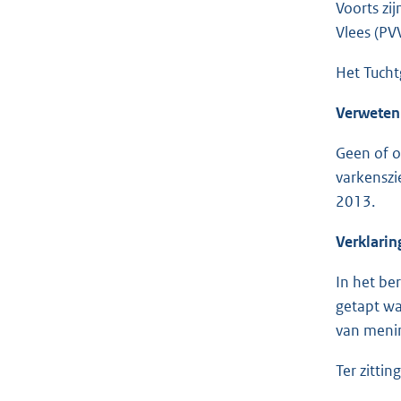
Voorts zi
Vlees (PV
Het Tucht
Verweten
Geen of o
varkenszi
2013.
Verklari
In het be
getapt wa
van menin
Ter zitti