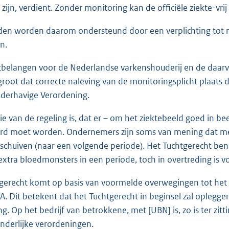
ij zijn, verdient. Zonder monitoring kan de officiële ziekte-v
en worden daarom ondersteund door een verplichting tot 
n.
belangen voor de Nederlandse varkenshouderij en de daarv
root dat correcte naleving van de monitoringsplicht plaats di
derhavige Verordening.
e van de regeling is, dat er – om het ziektebeeld goed in bee
d moet worden. Ondernemers zijn soms van mening dat men
tschuiven (naar een volgende periode). Het Tuchtgerecht benad
xtra bloedmonsters in een periode, toch in overtreding is vo
gerecht komt op basis van voormelde overwegingen tot het a
 A. Dit betekent dat het Tuchtgerecht in beginsel zal oplegg
ng. Op het bedrijf van betrokkene, met [UBN] is, zo is ter zi
nderlijke verordeningen.