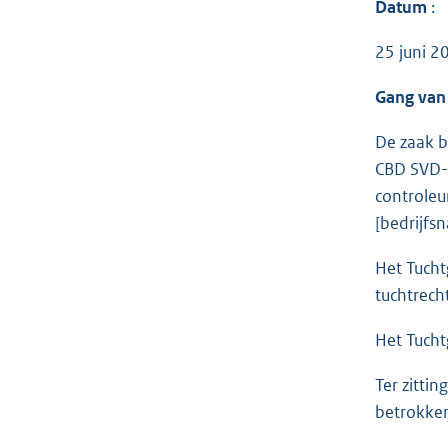
Datum
:
25 juni 2
Gang van
De zaak b
CBD SVD-Z
controleu
[bedrijfs
Het Tucht
tuchtrech
Het Tucht
Ter zitti
betrokken