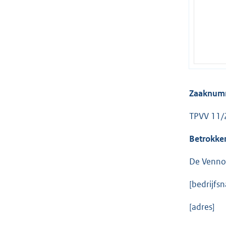
Zaaknu
TPVV 11/
Betrokk
De Venno
[bedrijfs
[adres]