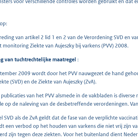
ters voor verschillende controles worden gebruikt en dat er 
 op:
eding van artikel 2 lid 1 en 2 van de Verordening SVD en van 
it monitoring Ziekte van Aujeszky bij varkens (PVV) 2008.
g van tuchtrechtelijke maatregel
:
tember 2009 wordt door het PVV nauwgezet de hand gehoude
ekte (SVD) en de Ziekte van Aujeszky (ZvA).
e publicaties van het PVV alsmede in de vakbladen is diverse
le op de naleving van de desbetreffende verordeningen. V
 SVD als de ZvA geldt dat de fase van de verplichte vaccinatie 
dt een verbod op het houden van varkens die niet vrij zijn va
erd zijn tegen deze ziekten. Voor het buitenland dient Nede