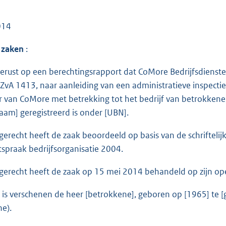
014
 zaken
:
erust op een berechtingsrapport dat CoMore Bedrijfsdiens
vA 1413, naar aanleiding van een administratieve inspecti
r van CoMore met betrekking tot het bedrijf van betrokkene,
naam] geregistreerd is onder [UBN].
gerecht heeft de zaak beoordeeld op basis van de schriftelijk
tspraak bedrijfsorganisatie 2004.
gerecht heeft de zaak op 15 mei 2014 behandeld op zijn op
ng is verschenen de heer [betrokkene], geboren op [1965] te 
e).