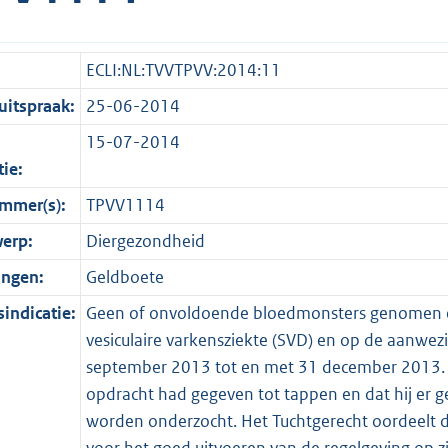
ECLI:NL:TVVTPVV:2014:11
itspraak:
25-06-2014
15-07-2014
tie:
mmer(s):
TPVV1114
erp:
Diergezondheid
ingen:
Geldboete
indicatie:
Geen of onvoldoende bloedmonsters genomen en
vesiculaire varkensziekte (SVD) en op de aanwezi
september 2013 tot en met 31 december 2013. B
opdracht had gegeven tot tappen en dat hij er g
worden onderzocht. Het Tuchtgerecht oordeelt d
voor het goed uitvoeren van de regelgeving op zij