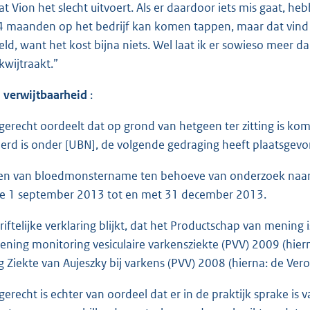
dat Vion het slecht uitvoert. Als er daardoor iets mis gaat, h
4 maanden op het bedrijf kan komen tappen, maar dat vind ik
eld, want het kost bijna niets. Wel laat ik er sowieso meer d
kwijtraakt.”
n verwijtbaarheid
:
gerecht oordeelt dat op grond van hetgeen ter zitting is kom
eerd is onder [UBN], de volgende gedraging heeft plaatsgev
en van bloedmonstername ten behoeve van onderzoek naar ves
de 1 september 2013 tot en met 31 december 2013.
hriftelijke verklaring blijkt, dat het Productschap van mening
ening monitoring vesiculaire varkensziekte (PVV) 2009 (hie
ng Ziekte van Aujeszky bij varkens (PVV) 2008 (hierna: de Ver
gerecht is echter van oordeel dat er in de praktijk sprake i