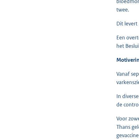
bloedmons
twee.
Dit levert
Een overtr
het Beslu
Motiverin
Vanaf sep
varkenszi
In divers
de contro
Voor zowel
Thans gel
gevaccine