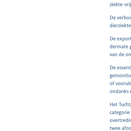
ziekte-vr
De verbod
dierziekte
De export
dermate g
van de on
De essenti
gemonitor
of voorui
ondanks e
Het Tucht
categorie
overtredi
twee afzo