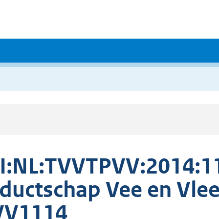
I:NL:TVVTPVV:2014:11
ductschap Vee en Vle
VV1114