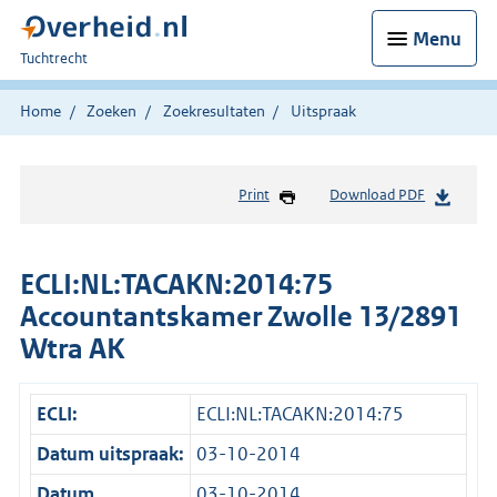
Menu
U
Tuchtrecht
bent
hier:
Home
Zoeken
Zoekresultaten
Uitspraak
Print
Download PDF
ECLI:NL:TACAKN:2014:75
Accountantskamer Zwolle 13/2891
Wtra AK
ECLI:
ECLI:NL:TACAKN:2014:75
Datum uitspraak:
03-10-2014
Datum
03-10-2014