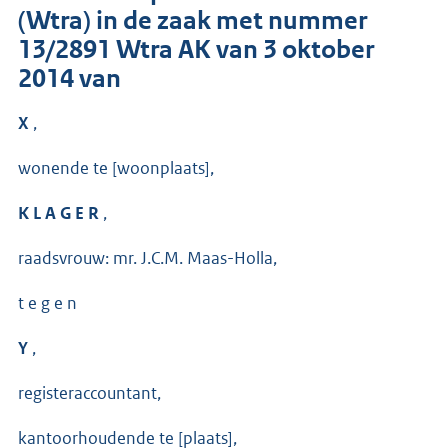
(Wtra) in de zaak met nummer
13/2891 Wtra AK van 3 oktober
2014 van
X
,
wonende te [woonplaats],
K L A G E R
,
raadsvrouw: mr. J.C.M. Maas-Holla,
t e g e n
Y
,
registeraccountant,
kantoorhoudende te [plaats],