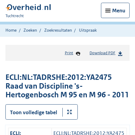
Menu
U
Tuchtrecht
bent
hier:
Home
Zoeken
Zoekresultaten
Uitspraak
Print
Download PDF
ECLI:NL:TADRSHE:2012:YA2475
Raad van Discipline 's-
Hertogenbosch M 95 en M 96 - 2011
Toon volledige tabel
ECLI:
ECLI:NL:TADRSHE:2012:YA2475