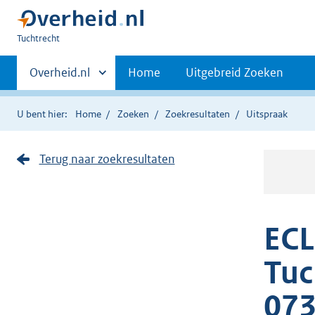
U
Tuchtrecht
bent
Primaire
hier:
Andere
Overheid.nl
Home
Uitgebreid Zoeken
sites
navigatie
binnen
U bent hier:
Home
Zoeken
Zoekresultaten
Uitspraak
Terug naar zoekresultaten
ECL
Tuc
073