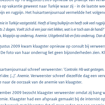
n op vakantie geweest naar Turkije waar zij - in de laatste w
ijn en rugpijn. Het huisartsenjournaal vermeldde het volgen
ie in Turkije vastgesteld. Heeft al lang buikpijn en heeft ook veel rugpij
ts 2 dagen. Voelt zich al een jaar niet lekker, wat is er toch aan de hand
k, kloppijn op onderrug. Anemie. Uitgebreid lab en foto onderrug. Dan d
ustus 2009 kwam klaagster opnieuw op consult bij verweers
. De foto van haar onderrug liet geen bijzonderheden zien.
sartsenjournaal schreef verweerster: ‘
Controle: Hb wat gestegen. 
l idee. […]’. Anemie.
Verweerster schreef diezelfde dag een verwi
e naar de oorzaak van de anemie van klaagster.
ember 2009 bezocht klaagster verweerster omdat zij bang 
emie. Klaagster had een afspraak gemaakt bij de internist 