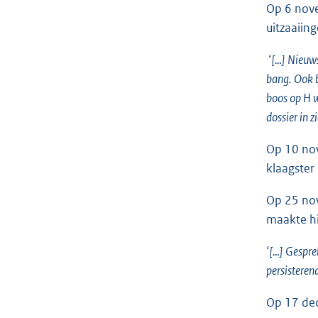
Op 6 nove
uitzaaiin
‘
[…] Nieuws
bang. Ook b
boos op H w
dossier in 
Op 10 nov
klaagster
Op 25 nov
maakte hi
‘[…] Gespre
persisteren
Op 17 dec