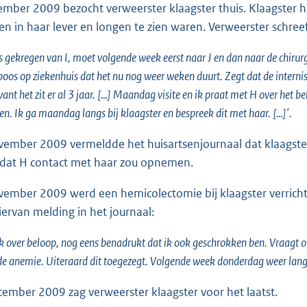
mber 2009 bezocht verweerster klaagster thuis. Klaagster ha
gen in haar lever en longen te zien waren. Verweerster schreef
 gekregen van I, moet volgende week eerst naar J en dan naar de chirurg v
oos op ziekenhuis dat het nu nog weer weken duurt. Zegt dat de internist 
ant het zit er al 3 jaar. […] Maandag visite en ik praat met H over het be
zien. Ik ga maandag langs bij klaagster en bespreek dit met haar. […]’.
ember 2009 vermeldde het huisartsenjournaal dat klaagster
 dat H contact met haar zou opnemen.
ember 2009 werd een hemicolectomie bij klaagster verricht
ervan melding in het journaal:
k over beloop, nog eens benadrukt dat ik ook geschrokken ben. Vraagt of 
de anemie. Uiteraard dit toegezegt. Volgende week donderdag weer lan
ember 2009 zag verweerster klaagster voor het laatst.