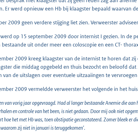
er besprak met klaagster dat zij geen reden zag aan anemie 
n. Er werd opnieuw een Hb bij klaagster bepaald waarvan de
er 2009 geen verdere stijging liet zien. Verweerster adviseer
 werd op 15 september 2009 door internist I gezien. In de per
n bestaande uit onder meer een coloscopie en een CT- thor
mber 2009 kreeg klaagster van de internist te horen dat zi
agster die middag opgebeld en thuis bezocht en beloofd dat z
 van de uitslagen over eventuele uitzaaiingen te vervroege
mber 2009 vermeldde verweerster het volgende in het huis
en van vorig jaar opgevraagd. Had al langer bestaande Anemie die aan h
halen en controle van het been, is niet gedaan. Door mij ook niet opge
rt hoe het met Hb was, toen obstipatie geconstateerd. Zomer bleek er diep
 waarom zij niet in januari is teruggekomen’.