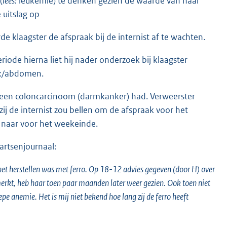
(
lees:
leukemie) te denken gezien de waarde van haar
 uitslag op
de klaagster de afspraak bij de internist af te wachten.
iode hierna liet hij nader onderzoek bij klaagster
ax/abdomen.
j een coloncarcinoom (darmkanker) had. Verweerster
ij de internist zou bellen om de afspraak voor het
n naar voor het weekeinde.
artsenjournaal:
et herstellen was met ferro. Op 18-12 advies gegeven (door H) over
merkt, heb haar toen paar maanden later weer gezien. Ook toen niet
e anemie. Het is mij niet bekend hoe lang zij de ferro heeft