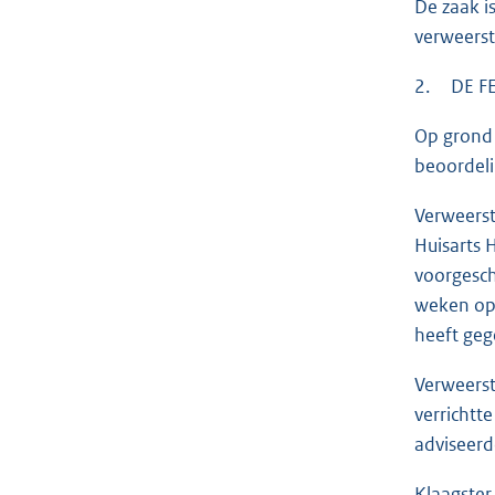
De zaak i
verweerst
2. DE F
Op grond 
beoordeli
Verweerst
Huisarts 
voorgesch
weken opn
heeft geg
Verweerst
verrichtt
adviseerd
Klaagster