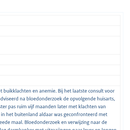
t buikklachten en anemie. Bij het laatste consult voor
geadviseerd na bloedonderzoek de opvolgende huisarts,
ster pas ruim vijf maanden later met klachten van
e in het buitenland aldaar was geconfronteerd met
weede maal. Bloedonderzoek en verwijzing naar de
slag darmkanker met uitzaaiingen naar lever en longen.