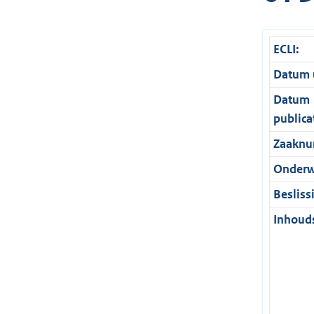
ECLI:
Datum u
Datum
publica
Zaaknu
Onderw
Besliss
Inhouds