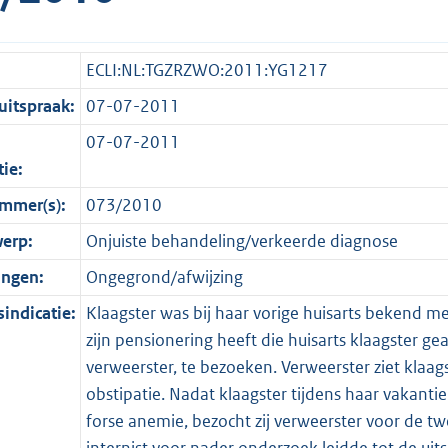
ECLI:NL:TGZRZWO:2011:YG1217
itspraak:
07-07-2011
07-07-2011
tie:
mmer(s):
073/2010
erp:
Onjuiste behandeling/verkeerde diagnose
ingen:
Ongegrond/afwijzing
indicatie:
Klaagster was bij haar vorige huisarts bekend me
zijn pensionering heeft die huisarts klaagster 
verweerster, te bezoeken. Verweerster ziet klaag
obstipatie. Nadat klaagster tijdens haar vakanti
forse anemie, bezocht zij verweerster voor de t
internist voor nader onderzoek leidde tot de uit