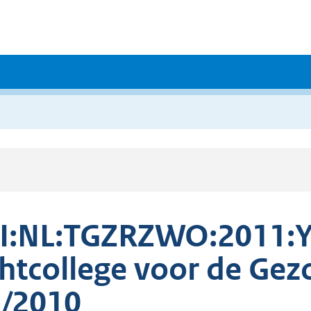
I:NL:TGZRZWO:2011:Y
htcollege voor de Gez
/2010