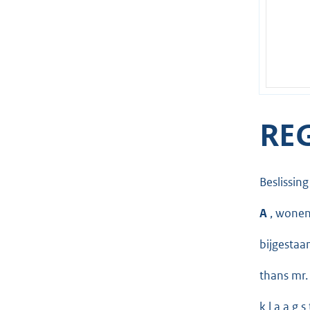
RE
Beslissin
A
, wonen
bijgestaa
thans mr.
k l a a g s 