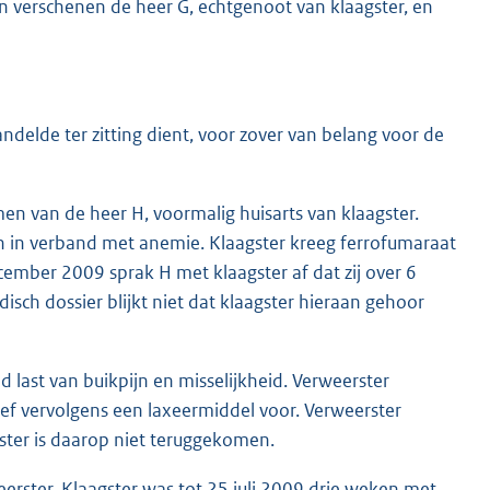
jn verschenen de heer G, echtgenoot van klaagster, en
elde ter zitting dient, voor zover van belang voor de
en van de heer H, voormalig huisarts van klaagster.
n in verband met anemie. Klaagster kreeg ferrofumaraat
mber 2009 sprak H met klaagster af dat zij over 6
sch dossier blijkt niet dat klaagster hieraan gehoor
d last van buikpijn en misselijkheid. Verweerster
eef vervolgens een laxeermiddel voor. Verweerster
ster is daarop niet teruggekomen.
erster. Klaagster was tot 25 juli 2009 drie weken met