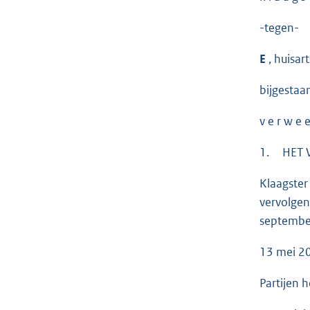
-tegen-
E
, huisar
bijgestaa
v e r w e e
1. HET 
Klaagster
vervolgen
september
13 mei 2
Partijen 