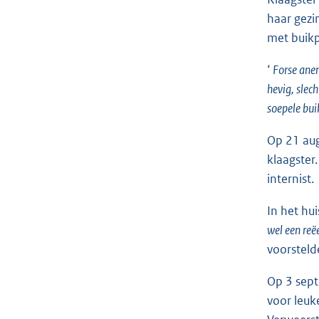
haar gezi
met buikp
‘
Forse anem
hevig, slech
soepele bui
Op 21 aug
klaagster
internist.
In het hui
wel een reëe
voorsteld
Op 3 sept
voor leuk