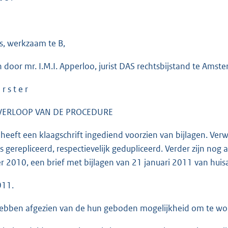
ts, werkzaam te B,
n door mr. I.M.I. Apperloo, jurist DAS rechtsbijstand te Amst
 r s t e r
VERLOOP VAN DE PROCEDURE
 heeft een klaagschrift ingediend voorzien van bijlagen. Ver
s gerepliceerd, respectievelijk gedupliceerd. Verder zijn no
 2010, een brief met bijlagen van 21 januari 2011 van huisa
011.
hebben afgezien van de hun geboden mogelijkheid om te wo