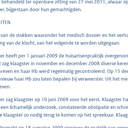
s behandeld ter openbare zitting van 27 mei 2011, alwaar zi
er, bijgestaan door hun gemachtigden.
EITEN
van de stukken waaronder het medisch dossier en het verhand
ng van de klacht, van het volgende te worden uitgegaan.
er heeft per 1 januari 2009 de huisartsenpraktijk overgenom
H zag klaagster in november en december 2008 diverse kere
reven en haar Hb werd regelmatig gecontroleerd. Op 15 dece
ieuw haar Hb zou laten bepalen bij verweerster. Uit het medi
even.
er zag klaagster op 10 juni 2009 voor het eerst. Klaagster ha
e een lichamelijk onderzoek, constateerde obstipatie en schr
e klaagster zo nodig terug te komen op het spreekuur. Klaag
 bezocht op 18 augustus 2009 opnieuw de praktijk van verwe