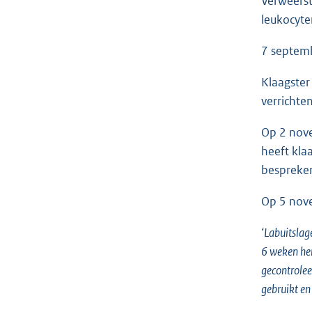
Verweerst
leukocyte
7 septemb
Klaagster
verrichte
Op 2 nove
heeft kla
bespreken
Op 5 nove
‘Labuitslag
6 weken her
gecontrolee
gebruikt en