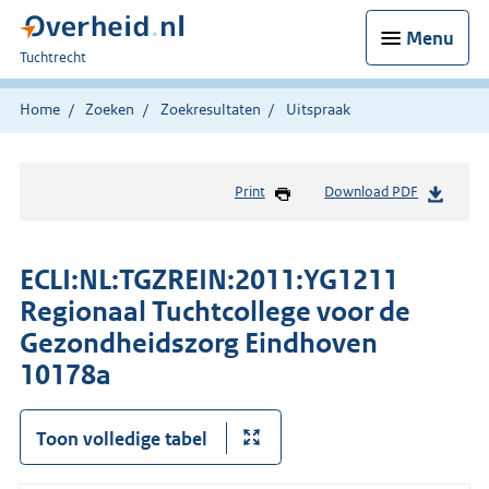
Menu
U
Tuchtrecht
bent
hier:
Home
Zoeken
Zoekresultaten
Uitspraak
Print
Download PDF
ECLI:NL:TGZREIN:2011:YG1211
Regionaal Tuchtcollege voor de
Gezondheidszorg Eindhoven
10178a
Toon volledige tabel