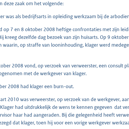
in deze zaak om het volgende:
er was als bedrijfsarts in opleiding werkzaam bij de arbodie
d op 7 en 8 oktober 2008 heftige confrontaties met zijn le
ij kreeg dezelfde dag bezoek van zijn huisarts. Op 9 oktobe
 waarin, op straffe van looninhouding, klager werd medege
ober 2008 vond, op verzoek van verweerster, een consult plaa
opgenomen met de werkgever van klager.
er 2008 had klager een burn-out.
rt 2010 was verweerster, op verzoek van de werkgever, aan
Klager had uitdrukkelijk de wens te kennen gegeven dat verwe
rvisor haar had aangeraden. Bij die gelegenheid heeft verw
gezegd dat klager, toen hij voor een vorige werkgever werk