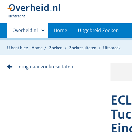
U
Tuchtrecht
bent
Primaire
hier:
Andere
Overheid.nl
Home
Uitgebreid Zoeken
sites
navigatie
binnen
U bent hier:
Home
Zoeken
Zoekresultaten
Uitspraak
Terug naar zoekresultaten
ECL
Tuc
Ein