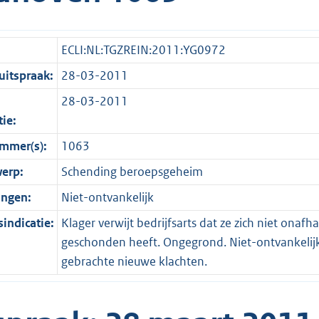
ECLI:NL:TGZREIN:2011:YG0972
itspraak:
28-03-2011
28-03-2011
tie:
mmer(s):
1063
erp:
Schending beroepsgeheim
ingen:
Niet-ontvankelijk
indicatie:
Klager verwijt bedrijfsarts dat ze zich niet ona
geschonden heeft. Ongegrond. Niet-ontvankelijkh
gebrachte nieuwe klachten.