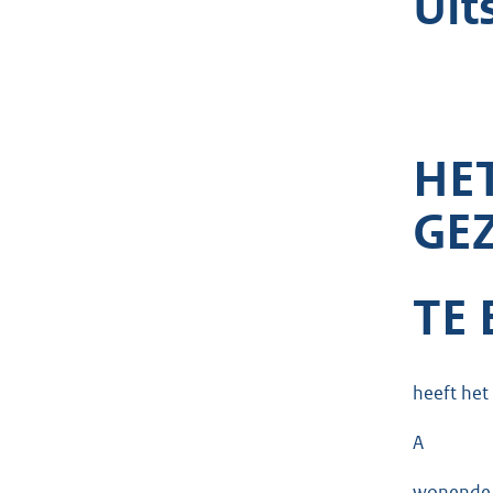
Uit
HE
GE
TE
heeft het
A
wonende 