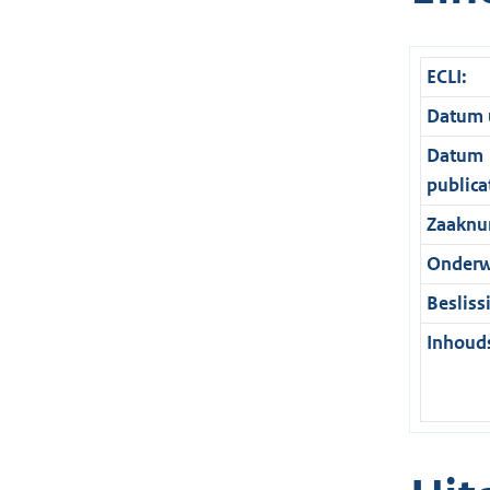
ECLI:
Datum u
Datum
publica
Zaaknu
Onderw
Besliss
Inhouds