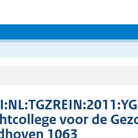
I:NL:TGZREIN:2011:YG
htcollege voor de Ge
dhoven 1063