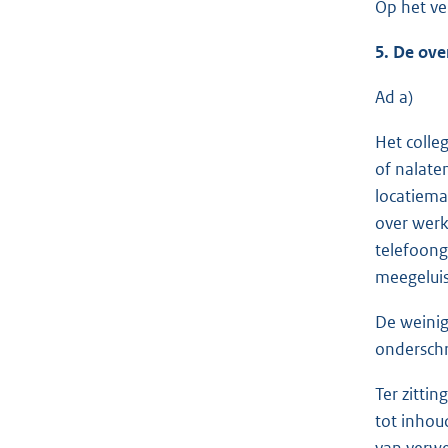
Op het ve
5. De ove
Ad a)
Het colle
of nalaten
locatiema
over werkh
telefoong
meegeluis
De weinig
onderschr
Ter zitti
tot inhou
van verwe