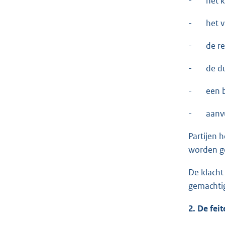
- het kl
- het ver
- de rep
- de du
- een br
- aanvull
Partijen 
worden g
De klacht
gemachtig
2. De fei