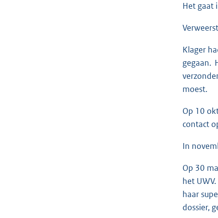
Het gaat 
Verweerst
Klager ha
gegaan. H
verzonden
moest.
Op 10 okt
contact 
In novemb
Op 30 maa
het UWV. 
haar supe
dossier, 