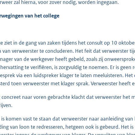
rweer zal hierna, voor zover nodig, worden ingegaan.
rwegingen van het college
ge ziet in de gang van zaken tijdens het consult op 10 okto
 van verweerster te concluderen. Het feit dat verweerster tij
nager van de werkgever heeft gebeld, zoals zij onweersprok
ervatting te verifiëren, is zorgvuldig te noemen. Er is geen r
esprek via een luidspreker klager te laten meeluisteren. Het
terd toen verweerster met klager sprak. Verweerster heeft e
 concreet naar voren gebrachte klacht dat verweerster het 
ijven.
ng is komen vast te staan dat verweerster naar aanleiding van
ding van loon te redresseren, hetgeen ook is gebeurd. Het is
erster jegens de werkgever van klager. De verwijten van klag