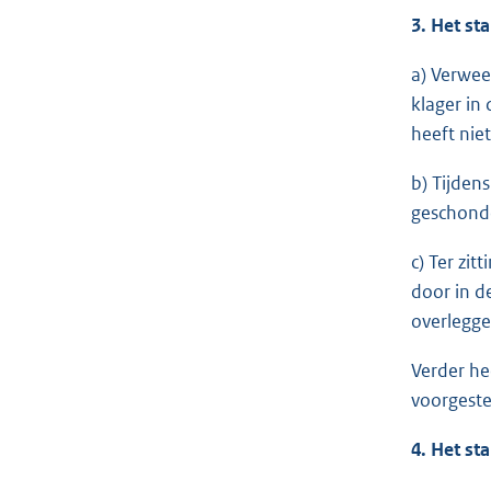
3. Het st
a) Verwee
klager in
heeft nie
b) Tijden
geschond
c) Ter zi
door in d
overlegge
Verder he
voorgestel
4. Het st