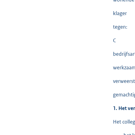
klager
tegen:
C
bedrijfsar
werkzaam
verweerst
gemachti
1. Het ve
Het colle