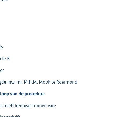
ts
 te B
er
gde mw. mr. M.H.M. Mook te Roermond
rloop van de procedure
ge heeft kennisgenomen van: