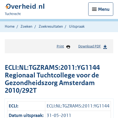
Menu
U
Tuchtrecht
bent
hier:
Home
Zoeken
Zoekresultaten
Uitspraak
Print
Download PDF
ECLI:NL:TGZRAMS:2011:YG1144
Regionaal Tuchtcollege voor de
Gezondheidszorg Amsterdam
2010/292T
ECLI:
ECLI:NL:TGZRAMS:2011:YG1144
Datum uitspraak:
31-05-2011