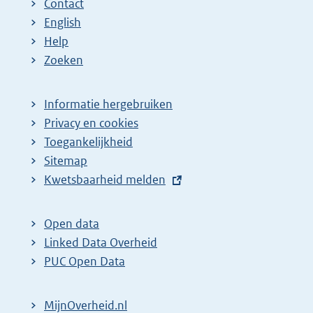
Contact
English
Help
Zoeken
Informatie hergebruiken
Privacy en cookies
Toegankelijkheid
Sitemap
E
Kwetsbaarheid melden
x
t
Open data
e
Linked Data Overheid
r
PUC Open Data
n
e
MijnOverheid.nl
l