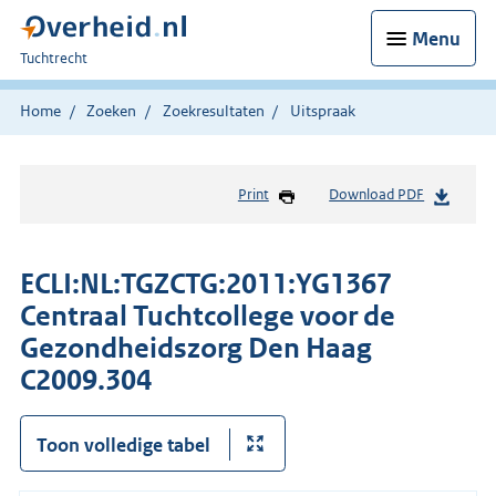
Menu
U
Tuchtrecht
bent
hier:
Home
Zoeken
Zoekresultaten
Uitspraak
Print
Download PDF
ECLI:NL:TGZCTG:2011:YG1367
Centraal Tuchtcollege voor de
Gezondheidszorg Den Haag
C2009.304
Toon volledige tabel