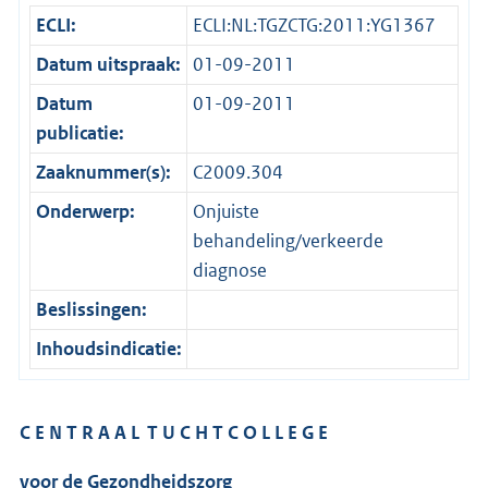
ECLI:
ECLI:NL:TGZCTG:2011:YG1367
Datum uitspraak:
01-09-2011
Datum
01-09-2011
publicatie:
Zaaknummer(s):
C2009.304
Onderwerp:
Onjuiste
behandeling/verkeerde
diagnose
Beslissingen:
Inhoudsindicatie:
C E N T R A A L T U C H T C O L L E G E
voor de Gezondheidszorg