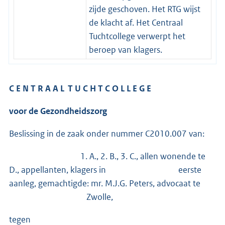
zijde geschoven. Het RTG wijst
de klacht af. Het Centraal
Tuchtcollege verwerpt het
beroep van klagers.
C E N T R A A L T U C H T C O L L E G E
voor de Gezondheidszorg
Beslissing in de zaak onder nummer C2010.007 van:
1. A., 2. B., 3. C., allen wonende te
D., appellanten, klagers in eerste
aanleg, gemachtigde: mr. M.J.G. Peters, advocaat te
Zwolle,
tegen