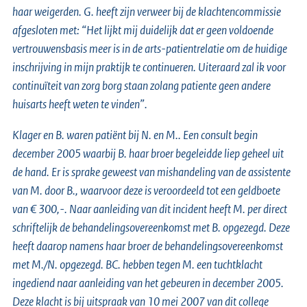
haar weigerden. G. heeft zijn verweer bij de klachtencommissie
afgesloten met:
“Het lijkt mij duidelijk dat er geen voldoende
vertrouwensbasis meer is in de arts-patientrelatie om de huidige
inschrijving in mijn praktijk te continueren. Uiteraard zal ik voor
continuïteit van zorg borg staan zolang patiente geen andere
huisarts heeft weten te vinden”.
Klager en B. waren patiënt bij N. en M.. Een consult begin
december 2005 waarbij B. haar broer begeleidde liep geheel uit
de hand. Er is sprake geweest van mishandeling van de assistente
van M. door B., waarvoor deze is veroordeeld tot een geldboete
van € 300,-. Naar aanleiding van dit incident heeft M. per direct
schriftelijk de behandelingsovereenkomst met B. opgezegd. Deze
heeft daarop namens haar broer de behandelingsovereenkomst
met M./N. opgezegd. BC. hebben tegen M. een tuchtklacht
ingediend naar aanleiding van het gebeuren in december 2005.
Deze klacht is bij uitspraak van 10 mei 2007 van dit college