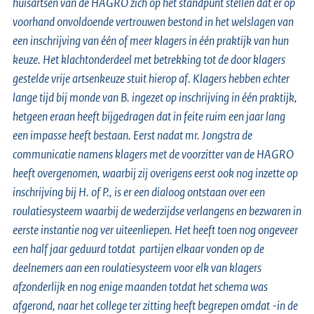
huisartsen van de HAGRO zich op het standpunt stellen dat er op
voorhand onvoldoende vertrouwen bestond in het welslagen van
een inschrijving van één of meer klagers in één praktijk van hun
keuze. Het klachtonderdeel met betrekking tot de door klagers
gestelde vrije artsenkeuze stuit hierop af. Klagers hebben echter
lange tijd bij monde van B. ingezet op inschrijving in één praktijk,
hetgeen eraan heeft bijgedragen dat in feite ruim een jaar lang
een impasse heeft bestaan. Eerst nadat mr. Jongstra de
communicatie namens klagers met de voorzitter van de HAGRO
heeft overgenomen, waarbij zij overigens eerst ook nog inzette op
inschrijving bij H. of P., is er een dialoog ontstaan over een
roulatiesysteem waarbij de wederzijdse verlangens en bezwaren in
eerste instantie nog ver uiteenliepen. Het heeft toen nog ongeveer
een half jaar geduurd totdat partijen elkaar vonden op de
deelnemers aan een roulatiesysteem voor elk van klagers
afzonderlijk en nog enige maanden totdat het schema was
afgerond, naar het college ter zitting heeft begrepen omdat -in de