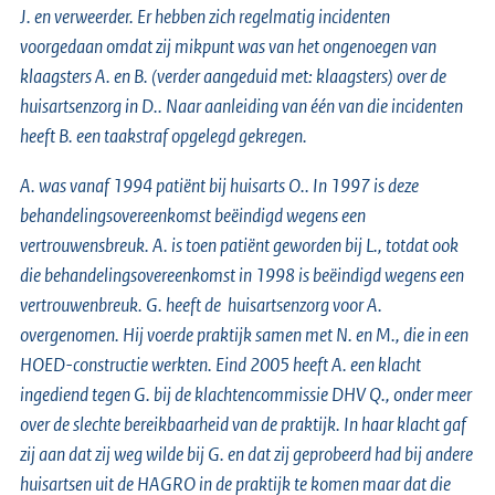
J. en verweerder. Er hebben zich regelmatig incidenten
voorgedaan omdat zij mikpunt was van het ongenoegen van
klaagsters A. en B. (verder aangeduid met: klaagsters) over de
huisartsenzorg in D.. Naar aanleiding van één van die incidenten
heeft B. een taakstraf opgelegd gekregen.
A. was vanaf 1994 patiënt bij huisarts O.. In 1997 is deze
behandelingsovereenkomst beëindigd wegens een
vertrouwensbreuk. A. is toen patiënt geworden bij L., totdat ook
die behandelingsovereenkomst in 1998 is beëindigd wegens een
vertrouwenbreuk. G. heeft de huisartsenzorg voor A.
overgenomen. Hij voerde praktijk samen met N. en M., die in een
HOED-constructie werkten. Eind 2005 heeft A. een klacht
ingediend tegen G. bij de klachtencommissie DHV Q., onder meer
over de slechte bereikbaarheid van de praktijk. In haar klacht gaf
zij aan dat zij weg wilde bij G. en dat zij geprobeerd had bij andere
huisartsen uit de HAGRO in de praktijk te komen maar dat die