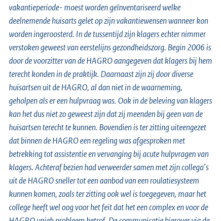
vakantieperiode- moest worden geïnventariseerd welke
deelnemende huisarts gelet op zijn vakantiewensen wanneer kon
worden ingeroosterd. In de tussentijd zijn klagers echter nimmer
verstoken geweest van eerstelijns gezondheidszorg. Begin 2006 is
door de voorzitter van de HAGRO aangegeven dat klagers bij hem
terecht konden in de praktijk. Daarnaast zijn zij door diverse
huisartsen uit de HAGRO, al dan niet in de waarneming,
geholpen als er een hulpvraag was. Ook in de beleving van klagers
kan het dus niet zo geweest zijn dat zij meenden bij geen van de
huisartsen terecht te kunnen. Bovendien is ter zitting uiteengezet
dat binnen de HAGRO een regeling was afgesproken met
betrekking tot assistentie en vervanging bij acute hulpvragen van
klagers. Achteraf bezien had verweerder samen met zijn collega’s
uit de HAGRO sneller tot een aanbod van een roulatiesysteem
kunnen komen, zoals ter zitting ook wel is toegegeven, maar het
college heeft wel oog voor het feit dat het een complex en voor de
HAGRO uniek probleem betrof. De communicatie hierover via de