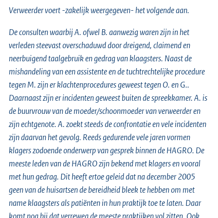
Verweerder voert -zakelijk weergegeven- het volgende aan.
De consulten waarbij A. ofwel B. aanwezig waren zijn in het
verleden steevast overschaduwd door dreigend, claimend en
neerbuigend taalgebruik en gedrag van klaagsters. Naast de
mishandeling van een assistente en de tuchtrechtelijke procedure
tegen M. zijn er klachtenprocedures geweest tegen O. en G..
Daarnaast zijn er incidenten geweest buiten de spreekkamer. A. is
de buurvrouw van de moeder/schoonmoeder van verweerder en
zijn echtgenote. A. zoekt steeds de confrontatie en vele incidenten
zijn daarvan het gevolg. Reeds gedurende vele jaren vormen
klagers zodoende onderwerp van gesprek binnen de HAGRO. De
meeste leden van de HAGRO zijn bekend met klagers en vooral
met hun gedrag. Dit heeft ertoe geleid dat na december 2005
geen van de huisartsen de bereidheid bleek te hebben om met
name klaagsters als patiënten in hun praktijk toe te laten. Daar
komt nog bij dat verreweg de meeste praktijken vol zitten. Ook