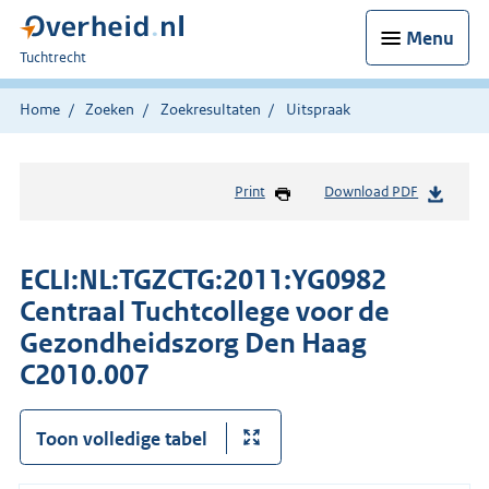
Menu
U
Tuchtrecht
bent
hier:
Home
Zoeken
Zoekresultaten
Uitspraak
Print
Download PDF
ECLI:NL:TGZCTG:2011:YG0982
Centraal Tuchtcollege voor de
Gezondheidszorg Den Haag
C2010.007
Toon volledige tabel