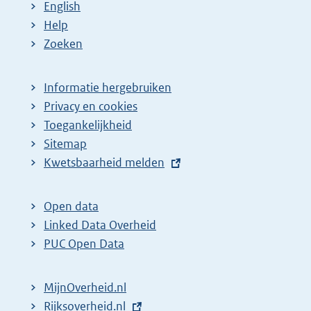
English
Help
Zoeken
Informatie hergebruiken
Privacy en cookies
Toegankelijkheid
Sitemap
E
Kwetsbaarheid melden
x
t
Open data
e
Linked Data Overheid
r
PUC Open Data
n
e
MijnOverheid.nl
l
E
Rijksoverheid.nl