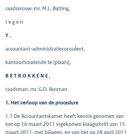
raadsvrouw: mr. M.L. Batting,
t e g e n
Y
,
accountant-administratieconsulent,
kantoorhoudende te [plaats],
B E T R O K K E N E
,
raadsman: mr. G.D. Bosman.
1. Het verloop van de procedure
1.1 De Accountantskamer heeft kennis genomen van
het op 16 maart 2011 ingekomen klaagschrift van 15
maart 2011, met bijlagen, en van het op 28 april 2011