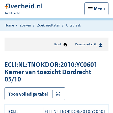
Menu
U
Tuchtrecht
bent
hier:
Home
Zoeken
Zoekresultaten
Uitspraak
Print
Download PDF
ECLI:NL:TNOKDOR:2010:YC0601
Kamer van toezicht Dordrecht
03/10
Toon volledige tabel
ECLI:
ECLI:NL:TNOKDOR:2010:YC0601