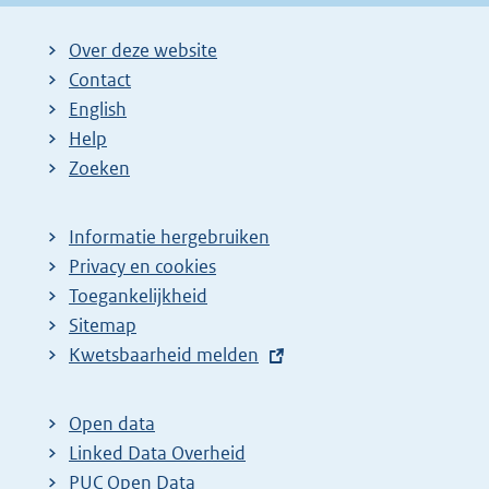
Over deze website
Contact
English
Help
Zoeken
Informatie hergebruiken
Privacy en cookies
Toegankelijkheid
Sitemap
E
Kwetsbaarheid melden
x
t
Open data
e
Linked Data Overheid
r
PUC Open Data