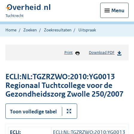
Menu
U
Tuchtrecht
bent
hier:
Home
Zoeken
Zoekresultaten
Uitspraak
Print
Download PDF
ECLI:NL:TGZRZWO:2010:YG0013
Regionaal Tuchtcollege voor de
Gezondheidszorg Zwolle 250/2007
Toon volledige tabel
ECLI:
ECLI:NL:TGZRZWO:2010:YG0013