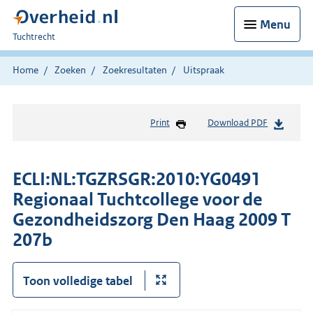
Menu
U
Tuchtrecht
bent
hier:
Home
Zoeken
Zoekresultaten
Uitspraak
Print
Download PDF
ECLI:NL:TGZRSGR:2010:YG0491
Regionaal Tuchtcollege voor de
Gezondheidszorg Den Haag 2009 T
207b
Toon volledige tabel