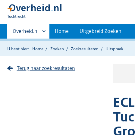
U
Tuchtrecht
bent
Primaire
hier:
Andere
Overheid.nl
Home
Uitgebreid Zoeken
sites
navigatie
binnen
U bent hier:
Home
Zoeken
Zoekresultaten
Uitspraak
Terug naar zoekresultaten
ECL
Tuc
Gro