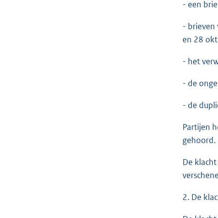
- een bri
- brieven
en 28 ok
- het ve
- de ong
- de dupl
Partijen 
gehoord.
De klacht
verschene
2. De kla