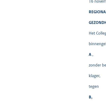
16 novem
REGIONA
GEZONDH
Het Colle
binnenge
A
,
zonder be
klager,
tegen
B,