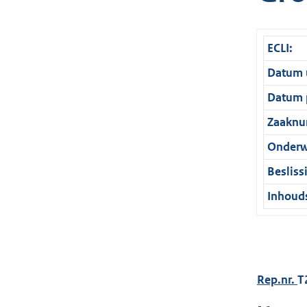
ECLI:
Datum u
Datum p
Zaaknu
Onderw
Besliss
Inhouds
Rep.nr.
T