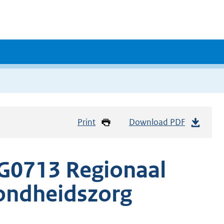
Print
Download PDF
G0713 Regionaal
zondheidszorg