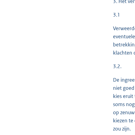
3. Het ve
3.1
Verweerde
eventuele
betrekkin
klachten 
3.2.
De ingree
niet goed
kies erui
soms nog 
op zenuwl
kiezen te
zou zijn.