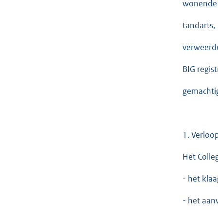
wonende 
tandarts,
verweerde
BIG regis
gemachtig
1. Verloo
Het Colle
- het kla
- het aan