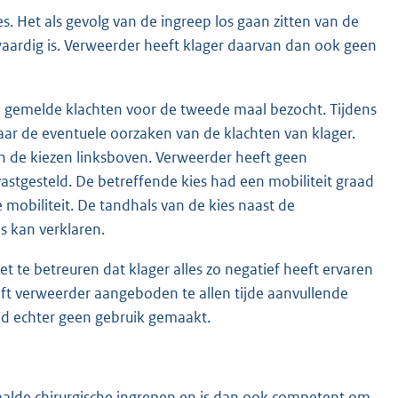
s. Het als gevolg van de ingreep los gaan zitten van de
swaardig is. Verweerder heeft klager daarvan dan ook geen
n gemelde klachten voor de tweede maal bezocht. Tijdens
ar de eventuele oorzaken van de klachten van klager.
 de kiezen linksboven. Verweerder heeft geen
astgesteld. De betreffende kies had een mobiliteit graad
e mobiliteit. De tandhals van de kies naast de
s kan verklaren.
 te betreuren dat klager alles zo negatief heeft ervaren
eft verweerder aangeboden te allen tijde aanvullende
od echter geen gebruik gemaakt.
aalde chirurgische ingrepen en is dan ook competent om