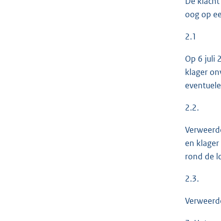
De klacht
oog op ee
2.1
Op 6 juli
klager on
eventuele
2.2.
Verweerde
en klager
rond de l
2.3.
Verweerder