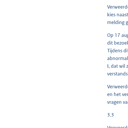
Verweerde
kies naas
melding 
Op 17 aug
dit bezoe
Tijdens d
abnormale
І, dat wi
verstands
Verweerde
en het ve
vragen va
3.3
Verweerde