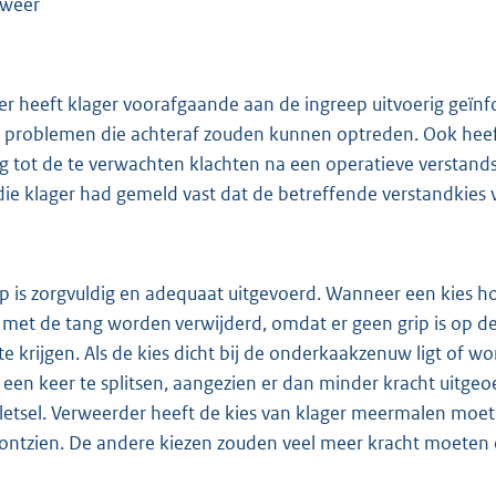
rweer
r heeft klager voorafgaande aan de ingreep uitvoerig geïnf
 problemen die achteraf zouden kunnen optreden. Ook heef
g tot de te verwachten klachten na een operatieve verstand
die klager had gemeld vast dat de betreffende verstandkies
p is zorgvuldig en adequaat uitgevoerd. Wanneer een kies hori
 met de tang worden verwijderd, omdat er geen grip is op 
t te krijgen. Als de kies dicht bij de onderkaakzenuw ligt of
een keer te splitsen, aangezien er dan minder kracht uitgeo
etsel. Verweerder heeft de kies van klager meermalen moete
 ontzien. De andere kiezen zouden veel meer kracht moeten op