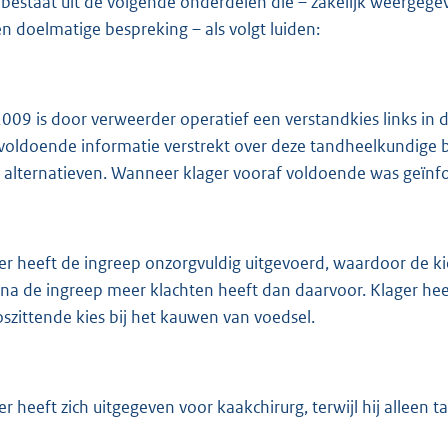
 bestaat uit de volgende onderdelen die – zakelijk weergegev
n doelmatige bespreking – als volgt luiden:
 2009 is door verweerder operatief een verstandkies links in 
voldoende informatie verstrekt over deze tandheelkundige 
 alternatieven. Wanneer klager vooraf voldoende was geïnfo
r heeft de ingreep onzorgvuldig uitgevoerd, waardoor de kies
 na de ingreep meer klachten heeft dan daarvoor. Klager hee
oszittende kies bij het kauwen van voedsel.
 heeft zich uitgegeven voor kaakchirurg, terwijl hij alleen ta