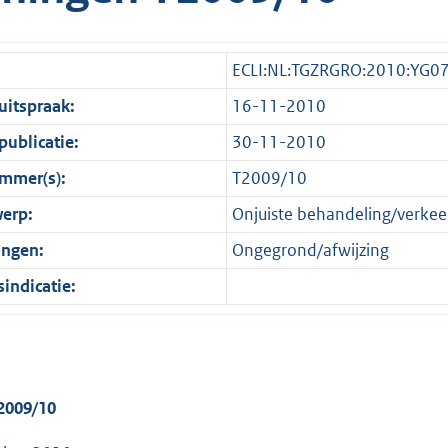
ECLI:NL:TGZRGRO:2010:YG0
itspraak:
16-11-2010
ublicatie:
30-11-2010
mmer(s):
T2009/10
erp:
Onjuiste behandeling/verkee
ingen:
Ongegrond/afwijzing
indicatie:
2009/10