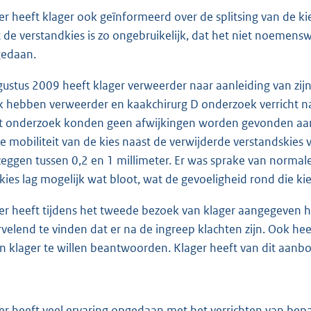
r heeft klager ook geïnformeerd over de splitsing van de kie
t de verstandkies is zo ongebruikelijk, dat het niet noemen
gedaan.
ustus 2009 heeft klager verweerder naar aanleiding van zij
k hebben verweerder en kaakchirurg D onderzoek verricht na
it onderzoek konden geen afwijkingen worden gevonden aan
 mobiliteit van de kies naast de verwijderde verstandskies v
l zeggen tussen 0,2 en 1 millimeter. Er was sprake van normal
kies lag mogelijk wat bloot, wat de gevoeligheid rond die kie
r heeft tijdens het tweede bezoek van klager aangegeven het
rvelend te vinden dat er na de ingreep klachten zijn. Ook he
n klager te willen beantwoorden. Klager heeft van dit aanb
r heeft veel ervaring opgedaan met het verrichten van bep