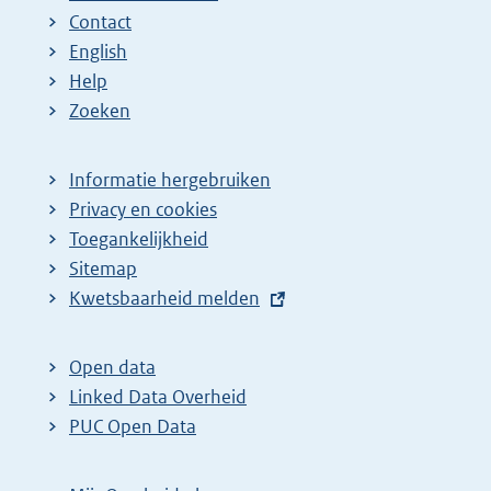
Contact
English
Help
Zoeken
Informatie hergebruiken
Privacy en cookies
Toegankelijkheid
Sitemap
E
Kwetsbaarheid melden
x
t
Open data
e
Linked Data Overheid
r
PUC Open Data
n
e