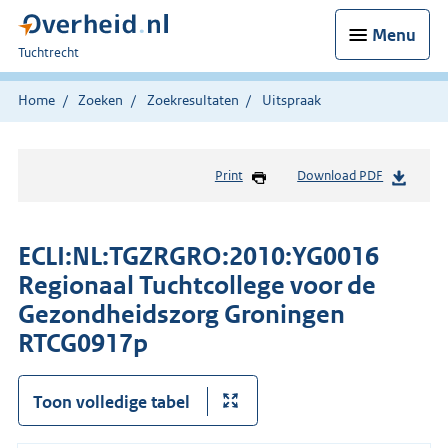
Menu
U
Tuchtrecht
bent
hier:
Home
Zoeken
Zoekresultaten
Uitspraak
Print
Download PDF
ECLI:NL:TGZRGRO:2010:YG0016
Regionaal Tuchtcollege voor de
Gezondheidszorg Groningen
RTCG0917p
Toon volledige tabel